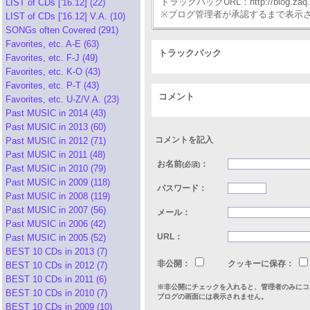
トラックバックURL：http://blog.zaq.ne.j
LIST of CDs ['16.12] (22)
※ブログ管理者が承認するまで表示
LIST of CDs ['16.12] V.A. (10)
SONGs often Covered (291)
Favorites, etc. A-E (63)
トラックバック
Favorites, etc. F-J (49)
Favorites, etc. K-O (43)
Favorites, etc. P-T (43)
コメント
Favorites, etc. U-Z/V.A. (23)
Past MUSIC in 2014 (43)
Past MUSIC in 2013 (60)
コメントを記入
Past MUSIC in 2012 (71)
Past MUSIC in 2011 (48)
お名前
：
(必須)
Past MUSIC in 2010 (79)
Past MUSIC in 2009 (118)
パスワード：
Past MUSIC in 2008 (119)
Past MUSIC in 2007 (56)
メール：
Past MUSIC in 2006 (42)
URL：
Past MUSIC in 2005 (52)
BEST 10 CDs in 2013 (7)
非公開：
クッキーに保存：
BEST 10 CDs in 2012 (7)
BEST 10 CDs in 2011 (6)
※非公開にチェックを入れると、管理者のみにコ
BEST 10 CDs in 2010 (7)
ブログの画面には表示されません。
BEST 10 CDs in 2009 (10)