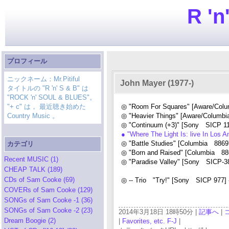
R 'n
プロフィール
ニックネーム：Mr.Pitiful
John Mayer (1977-)
タイトルの "R 'n' S & B" は
"ROCK 'n' SOUL & BLUES"。
"+ c" は， 最近聴き始めた
◎ "Room For Squares" [Aware/Colu
Country Music 。
◎ "Heavier Things" [Aware/Columb
◎ "Continuum (+3)" [Sony SICP 11
● "Where The Light Is: live In Los
◎ "Battle Studies" [Columbia 8869
カテゴリ
◎ "Born and Raised" [Columbia 88
Recent MUSIC (1)
◎ "Paradise Valley" [Sony SICP-3
CHEAP TALK (189)
CDs of Sam Cooke (69)
◎ -- Trio "Try!" [Sony SICP 977] 
COVERs of Sam Cooke (129)
SONGs of Sam Cooke -1 (36)
SONGs of Sam Cooke -2 (23)
2014年3月18日 18時50分 |
記事へ
|
Dream Boogie (2)
|
Favorites, etc. F-J
|