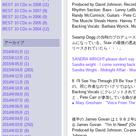
Produced by David Johnson; Record
BEST 10 CDs in 2008 (11)
Rhythm Section: Bass - Lenny LeBla
BEST 10 CDs in 2007 (9)
Randy McCormick; Guitars - Pete C
BEST 10 CDs in 2006 (9)
The Muscle Shoals Horns: Harvey 
BEST 10 CDs in 2005 (8)
Backing Vocals: Barbara Wyrick, M
BEST 10 CDs in 2004 (12)
Swamp Dogg の当時のプロ
アーカイブ
ムになっている。Stax の最後の
リースされていたら・・・。
2016年01月 (1)
2015年12月 (1)
SANDRA WRIGHT-please don't say
2015年05月 (1)
Sandra wright - I come running bac
2015年04月 (283)
Sandra Wright - Midnight Affair - 
2014年12月 (10)
8. I'll See You Through (I'll Be Yo
2014年11月 (3)
の。同じ作者なのでパクリではない・・
2014年10月 (4)
Backing Vocals にクレジット
2014年09月 (5)
と，Pete Carr が参加している
2014年07月 (4)
● Mary Gresham "Voice From The S
2014年06月 (6)
2014年05月 (2)
2014年04月 (1)
後半の James Govan は１９
2014年03月 (250)
◎ James Govan "I'm In Need" [Ov
Produced by David Johnson; Co-prod
2014年02月 (9)
Johnson