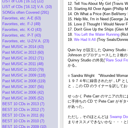
LIST of CDs ['16.12] (22)
12. Tell You About My Girl (Travis
LIST of CDs ['16.12] V.A. (10)
13. Starting All Over Again (Phillip M
SONGs often Covered (291)
14. Oh What a Price (Ken Bell/terry 
Favorites, etc. A-E (63)
15. Help Me, I'm in Need (George J
Favorites, etc. F-J (49)
16. Love (I Thought I Would Never 
17. Don't Give Up the Ships (Glen M
Favorites, etc. K-O (43)
18.
You Left the Water Running
(Ric
Favorites, etc. P-T (43)
19.
We Had It All
(Troy Seals/Donnie 
Favorites, etc. U-Z/V.A. (23)
Past MUSIC in 2014 (43)
Quin Ivy が設立した Quinvy Stu
Past MUSIC in 2013 (60)
Johnson がプロデュースした２枚
Past MUSIC in 2012 (71)
Quinvy Studio の外見(
"Rare Soul F
Past MUSIC in 2011 (48)
かる。
Past MUSIC in 2010 (79)
Past MUSIC in 2009 (118)
○ Sandra Wright "Wounded Woma
１９７４年に録音されたが，LP と
Past MUSIC in 2008 (119)
と，この CD のライナーを訳して
Past MUSIC in 2007 (56)
Past MUSIC in 2006 (42)
せっかく Pete Carr のマニア
Past MUSIC in 2005 (52)
に手持ちの CD で Pete Car
BEST 10 CDs in 2013 (7)
があった。
BEST 10 CDs in 2012 (7)
BEST 10 CDs in 2011 (6)
ただし，そのほとんどは
Swamp Do
BEST 10 CDs in 2010 (7)
まりオススメできないかな・・・と思
BEST 10 CDs in 2009 (10)