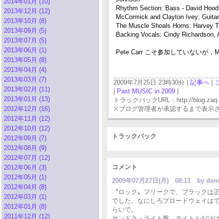
2014年01月 (10)
Rhythm Section: Bass - David Hood
2013年12月 (12)
McCormick and Clayton Ivey; Guita
2013年10月 (8)
The Muscle Shoals Horns: Harvey T
2013年09月 (5)
Backing Vocals: Cindy Richardson, 
2013年07月 (5)
2013年06月 (1)
Pete Carr こそ参加していないが，
2013年05月 (8)
2013年04月 (4)
2013年03月 (7)
2009年7月25日 23時30分 |
記事へ
|
2013年02月 (11)
|
Past MUSIC in 2009
|
2013年01月 (13)
トラックバックURL：http://blog.zaq.ne.j
2012年12月 (16)
※ブログ管理者が承認するまで表示
2012年11月 (12)
2012年10月 (12)
トラックバック
2012年09月 (7)
2012年08月 (9)
2012年07月 (12)
コメント
2012年06月 (3)
2012年05月 (1)
2009年07月27日(月) 08:11
by de
2012年04月 (8)
〝ロック〟フリークで、ブラックは
2012年03月 (1)
でした。なにしろブロードウェイはてっ
2012年01月 (8)
らいで。
2011年12月 (12)
サンドラ・ライト盤、タイトルだけ