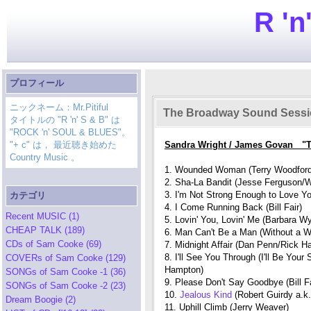
R 'n
プロフィール
ニックネーム：Mr.Pitiful
The Broadway Sound Sess
タイトルの "R 'n' S & B" は
"ROCK 'n' SOUL & BLUES"。
"+ c" は， 最近聴き始めた
Sandra Wright / James Govan "
Country Music 。
1. Wounded Woman (Terry Woodford
2. Sha-La Bandit (Jesse Ferguson/
3. I'm Not Strong Enough to Love Y
カテゴリ
4. I Come Running Back (Bill Fair)
Recent MUSIC (1)
5. Lovin' You, Lovin' Me (Barbara Wy
CHEAP TALK (189)
6. Man Can't Be a Man (Without a 
CDs of Sam Cooke (69)
7. Midnight Affair (Dan Penn/Rick Ha
8. I'll See You Through (I'll Be Yo
COVERs of Sam Cooke (129)
Hampton)
SONGs of Sam Cooke -1 (36)
9. Please Don't Say Goodbye (Bill Fa
SONGs of Sam Cooke -2 (23)
10.
Jealous Kind
(Robert Guirdy a.k
Dream Boogie (2)
11. Uphill Climb (Jerry Weaver)