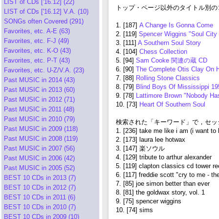
LIST of CDs ['16.12] (22)
トップ・ページ以外のタイトル別のコ
LIST of CDs ['16.12] V.A. (10)
SONGs often Covered (291)
1. [187]
A Change Is Gonna Come
Favorites, etc. A-E (63)
2. [119]
Spencer Wiggins "Soul City
Favorites, etc. F-J (49)
3. [111]
A Southern Soul Story
Favorites, etc. K-O (43)
4. [104]
Chess Collection
Favorites, etc. P-T (43)
5. [94]
Sam Cooke 関連の蔵 CD
6. [90]
The Complete Otis Clay On 
Favorites, etc. U-Z/V.A. (23)
7. [88]
Rolling Stone Classics
Past MUSIC in 2014 (43)
8. [79]
Blind Boys Of Mississippi 19
Past MUSIC in 2013 (60)
9. [78]
Lattimore Brown "Nobody Has
Past MUSIC in 2012 (71)
10. [73]
Heart Of Southern Soul
Past MUSIC in 2011 (48)
Past MUSIC in 2010 (79)
検索された「キーワード」で，セッショ
Past MUSIC in 2009 (118)
1. [236] take me like i am (i want to
Past MUSIC in 2008 (119)
2. [173] laura lee hotwax
Past MUSIC in 2007 (56)
3. [147] 楽ソウル
4. [129] tribute to arthur alexander
Past MUSIC in 2006 (42)
5. [119] clapton classics cd tower r
Past MUSIC in 2005 (52)
6. [117] freddie scott "cry to me - th
BEST 10 CDs in 2013 (7)
7. [85] joe simon better than ever
BEST 10 CDs in 2012 (7)
8. [81] the goldwax story, vol. 1
BEST 10 CDs in 2011 (6)
9. [75] spencer wiggins
BEST 10 CDs in 2010 (7)
10. [74] sims
BEST 10 CDs in 2009 (10)