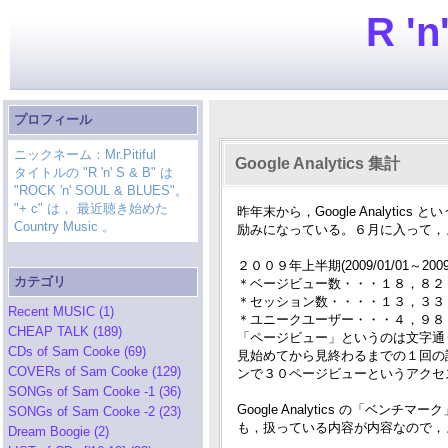
R 'n
プロフィール
ニックネーム：Mr.Pitiful
Google Analytics 集計
タイトルの "R 'n' S & B" は
"ROCK 'n' SOUL & BLUES"。
"+ c" は， 最近聴き始めた
昨年末から，Google Analy
Country Music 。
励みになっている。６月に入って，ま
２００９年上半期(2009/01/01～20
カテゴリ
＊ベージビュー数・・・１８，８２
＊セッション数・・・・１３，３３
Recent MUSIC (1)
＊ユニークユーザー・・・４，９８
CHEAP TALK (189)
「ページビュー」というのは文字通
CDs of Sam Cooke (69)
見始めてから見終わるまでの１回の
COVERs of Sam Cooke (129)
ンで３０ページビューというアクセ
SONGs of Sam Cooke -1 (36)
Google Analytics の
SONGs of Sam Cooke -2 (23)
も，扱っている内容が内容なので，ま
Dream Boogie (2)