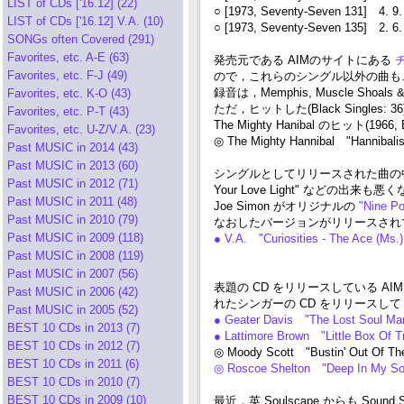
LIST of CDs ['16.12] (22)
○ [1973, Seventy-Seven 131] 4. 9.
LIST of CDs ['16.12] V.A. (10)
○ [1973, Seventy-Seven 135] 2. 6.
SONGs often Covered (291)
Favorites, etc. A-E (63)
発売元である AIMのサイトにある
チ
Favorites, etc. F-J (49)
ので，これらのシングル以外の曲も
録音は，Memphis, Muscle S
Favorites, etc. K-O (43)
ただ，ヒットした(Black Singles: 36)
Favorites, etc. P-T (43)
The Mighty Hanibal のヒット(19
Favorites, etc. U-Z/V.A. (23)
◎ The Mighty Hannibal "Hannibali
Past MUSIC in 2014 (43)
Past MUSIC in 2013 (60)
シングルとしてリリースされた曲の中では，O.V. 
Past MUSIC in 2012 (71)
Your Love Light" などの
Past MUSIC in 2011 (48)
Joe Simon がオリジナルの
"Nine Po
Past MUSIC in 2010 (79)
なおしたバージョンがリリースされ
Past MUSIC in 2009 (118)
● V.A. "Curiosities - The Ace (Ms
Past MUSIC in 2008 (119)
Past MUSIC in 2007 (56)
表題の CD をリリースしている AIM
Past MUSIC in 2006 (42)
れたシンガーの CD をリリースし
Past MUSIC in 2005 (52)
● Geater Davis "The Lost Soul Ma
BEST 10 CDs in 2013 (7)
● Lattimore Brown "Little Box Of 
BEST 10 CDs in 2012 (7)
◎ Moody Scott "Bustin' Out Of Th
BEST 10 CDs in 2011 (6)
◎ Roscoe Shelton "Deep In My So
BEST 10 CDs in 2010 (7)
BEST 10 CDs in 2009 (10)
最近，英 Soulscape からも S