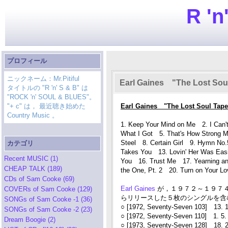
R 'n
プロフィール
ニックネーム：Mr.Pitiful
Earl Gaines "The Lost Sou
タイトルの "R 'n' S & B" は
"ROCK 'n' SOUL & BLUES"。
"+ c" は， 最近聴き始めた
Earl Gaines "The Lost Soul Tap
Country Music 。
1. Keep Your Mind on Me 2. I Can't
What I Got 5. That's How Strong M
Steel 8. Certain Girl 9. Hymn No
カテゴリ
Takes You 13. Lovin' Her Was Easi
Recent MUSIC (1)
You 16. Trust Me 17. Yearning and
CHEAP TALK (189)
the One, Pt. 2 20. Turn on Your Lo
CDs of Sam Cooke (69)
Earl Gaines
が，１９７２～１９７４年に J
COVERs of Sam Cooke (129)
らリリースした５枚のシングルを含む
SONGs of Sam Cooke -1 (36)
○ [1972, Seventy-Seven 103] 13. 1
SONGs of Sam Cooke -2 (23)
○ [1972, Seventy-Seven 110] 1. 5.
Dream Boogie (2)
○ [1973, Seventy-Seven 128] 18. 2