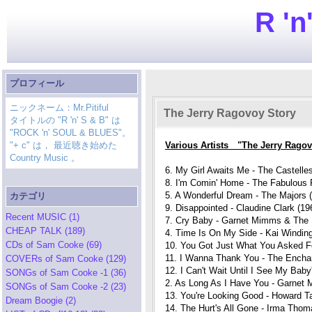
R 'n
プロフィール
ニックネーム：Mr.Pitiful
The Jerry Ragovoy Story
タイトルの "R 'n' S & B" は
"ROCK 'n' SOUL & BLUES"。
"+ c" は， 最近聴き始めた
Various Artists "The Jerry Rago
Country Music 。
6. My Girl Awaits Me - The Castelle
8. I'm Comin' Home - The Fabulous 
5. A Wonderful Dream - The Majors 
カテゴリ
9. Disappointed - Claudine Clark (19
Recent MUSIC (1)
7. Cry Baby - Garnet Mimms & The 
CHEAP TALK (189)
4. Time Is On My Side - Kai Winding
CDs of Sam Cooke (69)
10. You Got Just What You Asked Fo
11. I Wanna Thank You - The Enchan
COVERs of Sam Cooke (129)
12. I Can't Wait Until I See My Bab
SONGs of Sam Cooke -1 (36)
2. As Long As I Have You - Garnet
SONGs of Sam Cooke -2 (23)
13. You're Looking Good - Howard Ta
Dream Boogie (2)
14. The Hurt's All Gone - Irma Thom