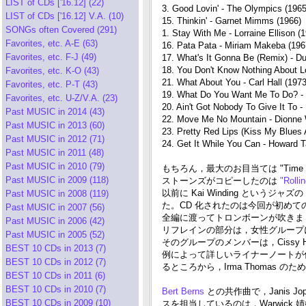
LIST of CDs ['16.12] (22)
3. Good Lovin' - The Olympics (1965
LIST of CDs ['16.12] V.A. (10)
15. Thinkin' - Garnet Mimms (1966)
SONGs often Covered (291)
1. Stay With Me - Lorraine Ellison (
Favorites, etc. A-E (63)
16. Pata Pata - Miriam Makeba (196
Favorites, etc. F-J (49)
17. What's It Gonna Be (Remix) - Du
18. You Don't Know Nothing About Lo
Favorites, etc. K-O (43)
21. What About You - Carl Hall (1973
Favorites, etc. P-T (43)
19. What Do You Want Me To Do? - 
Favorites, etc. U-Z/V.A. (23)
20. Ain't Got Nobody To Give It To -
Past MUSIC in 2014 (43)
22. Move Me No Mountain - Dionne 
Past MUSIC in 2013 (60)
23. Pretty Red Lips (Kiss My Blues 
Past MUSIC in 2012 (71)
24. Get It While You Can - Howard T
Past MUSIC in 2011 (48)
Past MUSIC in 2010 (79)
もちろん，最大のお目当ては "Time Is
Past MUSIC in 2009 (118)
ストーンズがコピーしたのは
"Rolli
以前に Kai Winding とい
Past MUSIC in 2008 (119)
た。CD 化されたのは今回が初めて
Past MUSIC in 2007 (56)
全編に渡ってトロンボーンが吹きまくっているわけで
Past MUSIC in 2006 (42)
リフレインの部分は，女性グループ
Past MUSIC in 2005 (52)
そのグループのメンバーは，Cissy Houst
BEST 10 CDs in 2013 (7)
例によって詳しいライナーノートが付属して
BEST 10 CDs in 2012 (7)
るところから，Irma Thomas の
BEST 10 CDs in 2011 (6)
BEST 10 CDs in 2010 (7)
Bert Berns
との共作曲で，Janis Jopl
BEST 10 CDs in 2009 (10)
スを担当しているのは，Warwick 姉妹と Est