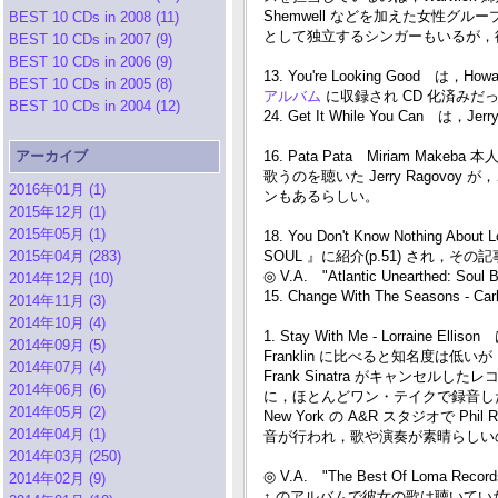
Shemwell などを加えた女性グループ
BEST 10 CDs in 2008 (11)
として独立するシンガーもいるが，
BEST 10 CDs in 2007 (9)
BEST 10 CDs in 2006 (9)
13. You're Looking Good は，H
BEST 10 CDs in 2005 (8)
アルバム
に収録され CD 化済みだ
BEST 10 CDs in 2004 (12)
24. Get It While You Can
アーカイブ
16. Pata Pata Miriam Makeb
歌うのを聴いた Jerry Rago
2016年01月 (1)
ンもあるらしい。
2015年12月 (1)
2015年05月 (1)
18. You Don't Know Nothing A
2015年04月 (283)
SOUL 』に紹介(p.51) され，その
◎ V.A. "Atlantic Unearthed: Soul B
2014年12月 (10)
15. Change With The Seasons - Carl
2014年11月 (3)
2014年10月 (4)
1. Stay With Me - Lorra
2014年09月 (5)
Franklin に比べると知名度は低
2014年07月 (4)
Frank Sinatra がキャンセ
2014年06月 (6)
に，ほとんどワン・テイクで録音し
2014年05月 (2)
New York の A&R スタジオで
2014年04月 (1)
音が行われ，歌や演奏が素晴らしい
2014年03月 (250)
◎ V.A. "The Best Of Loma Records
2014年02月 (9)
↑ のアルバムで彼女の歌は聴いて