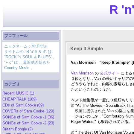
R 'n
プロフィール
ニックネーム：Mr.Pitiful
Keep It Simple
タイトルの "R 'n' S & B" は
"ROCK 'n' SOUL & BLUES"。
"+ c" は， 最近聴き始めた
Van Morrison "Keep It Simple" [
Country Music 。
Van Morrison
の
公式サイト
によると
０位となり，Van の長いキャリア
どうやらそれは，内容の素晴らしさ
カテゴリ
たということのようだ。
Recent MUSIC (1)
CHEAP TALK (189)
ベスト編集盤が一度に３種類もリリ
CDs of Sam Cooke (69)
◎ "At The Movies - Soundtrack Hits
映画に提供された Van の楽曲を集め
COVERs of Sam Cooke (129)
ージョンのほか，"Comfortably Numb (live)
SONGs of Sam Cooke -1 (36)
Roger Waters" も収録されている。
SONGs of Sam Cooke -2 (23)
Dream Boogie (2)
◎ "The Best Of Van Morrison Volum