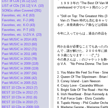
LIST of CDs ['16.12] (22)
１９９３年の "The Best Of Van
LIST of CDs ['16.12] V.A. (10)
unreleased やプロモート用
SONGs often Covered (291)
Favorites, etc. A-E (63)
○ "Still on Top: The Greatest Hits (
Favorites, etc. F-J (49)
Van の Them 時代も含む全キャ
るが，未発表曲やレア曲などは収録
Favorites, etc. K-O (43)
Favorites, etc. P-T (43)
今年に入ってからは，過去の作品を
Favorites, etc. U-Z/V.A. (23)
Past MUSIC in 2014 (43)
Past MUSIC in 2013 (60)
何かお金が必要なことでもあったの
Past MUSIC in 2012 (71)
んで，謎が解けた。２００６年に娘，２
Past MUSIC in 2011 (48)
６３歳になります・・・(^_^;)
Past MUSIC in 2010 (79)
今の奥さんは，↓ のジャケットを飾って
Past MUSIC in 2009 (118)
◎ V.A. "No Prima Donna: The Song
Past MUSIC in 2008 (119)
1. You Make Me Feel So Free - Sin
Past MUSIC in 2007 (56)
2. Queen Of The Slipstream - Brian
Past MUSIC in 2006 (42)
3. Coney Island - Liam Neeson
Past MUSIC in 2005 (52)
4. Crazy Love - Casandra Wilson
BEST 10 CDs in 2013 (7)
5. Bright Side Of The Road - Hot H
BEST 10 CDs in 2012 (7)
6. Irish Heartbeat - Brian Kennedy 
BEST 10 CDs in 2011 (6)
7. Full Force Gale - Elvis Costello
BEST 10 CDs in 2010 (7)
8. Tupelo Honey - Phil Coulter Orch
BEST 10 CDs in 2009 (10)
9. Madame George - Marianne Faithf