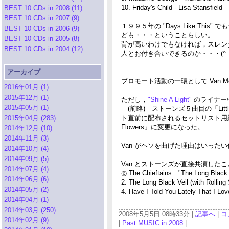
10. Friday's Child - Lisa Stansfield
BEST 10 CDs in 2008 (11)
BEST 10 CDs in 2007 (9)
１９９５年の "Days Like T
BEST 10 CDs in 2006 (9)
ども・・・ということらしい。
BEST 10 CDs in 2005 (8)
背が高いわけでもなければ，スレンダ
BEST 10 CDs in 2004 (12)
人とお付き合いできるのか・・・(^_^
アーカイブ
プロモート活動の一環として Van Mor
2016年01月 (1)
2015年12月 (1)
ただし，
"Shine A Light"
のライナー中の
2015年05月 (1)
(前略) ストーンズ５曲目の「Litt
2015年04月 (283)
ト直前に配布されるセットリスト用
Flowers」に変更になった。
2014年12月 (10)
2014年11月 (3)
Van がヘソを曲げた理由はいった
2014年10月 (4)
2014年09月 (5)
Van とストーンズが直接共演した
2014年07月 (4)
◎ The Chieftains "The Long Blac
2014年06月 (6)
2. The Long Black Veil (with Rolling
2014年05月 (2)
4. Have I Told You Lately That I Lo
2014年04月 (1)
2014年03月 (250)
2008年5月5日 08時33分 |
記事へ
|
コ
2014年02月 (9)
|
Past MUSIC in 2008
|