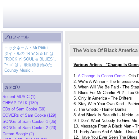
プロフィール
ニックネーム：Mr.Pitiful
The Voice Of Black America
タイトルの "R 'n' S & B" は
"ROCK 'n' SOUL & BLUES"。
"+ c" は， 最近聴き始めた
Various Artists "Change Is Gon
Country Music 。
1.
A Change Is Gonna Come
- Otis 
2. We're A Winner - The Impressions
3. When Will We Be Paid - The Stap
カテゴリ
4. Blues For Mr Charlie Pt 2 - Lou G
Recent MUSIC (1)
5. Only In America - The Drifters
CHEAP TALK (189)
6. Stay With Your Own Kind - Patric
CDs of Sam Cooke (69)
7. The Ghetto - Homer Banks
8. And Black Is Beautiful - Nickie L
COVERs of Sam Cooke (129)
9. I Don't Want Nobody To Give Me N
SONGs of Sam Cooke -1 (36)
10. Message From A Black Man - T
SONGs of Sam Cooke -2 (23)
11. Forty Acres And A Mule - Oscar 
Dream Boogie (2)
12. Have You Ever Seen The Blues 