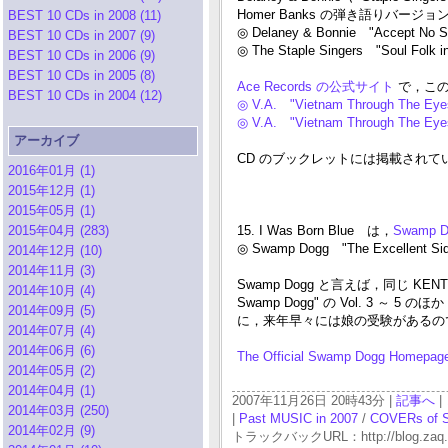
Homer Banks の弾き語りバ
BEST 10 CDs in 2008 (11)
◎ Delaney & Bonnie "Accept No Su
BEST 10 CDs in 2007 (9)
◎ The Staple Singers "Soul Folk 
BEST 10 CDs in 2006 (9)
BEST 10 CDs in 2005 (8)
Ace Records の公式サイト
で，この
BEST 10 CDs in 2004 (12)
◎ V.A. "Vietnam Through The Eyes
◎ V.A. "Vietnam Through The Eye
アーカイブ
CD のブックレットには掲載され
2016年01月 (1)
2015年12月 (1)
2015年05月 (1)
2015年04月 (283)
15. I Was Born Blue は，
Swamp 
◎ Swamp Dogg "The Excellent Sid
2014年12月 (10)
2014年11月 (3)
Swamp Dogg と言えば，同じ KENT か
2014年10月 (4)
Swamp Dogg" の Vol. 3 ～ 5
2014年09月 (5)
に，来年早々には娘の受験があるので
2014年07月 (4)
2014年06月 (6)
The Official Swamp Dogg Homepag
2014年05月 (2)
2014年04月 (1)
2007年11月26日 20時43分 |
記事へ
|
2014年03月 (250)
|
Past MUSIC in 2007
/
COVERs of 
2014年02月 (9)
トラックバックURL：http://blog.zaq.ne.j