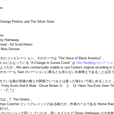
es
- George Perkins and The Silver Stars
ons
onny Hathaway
ised - Gil Scott-Heron
- Nina Simone
コンピレーション。そのテーマは "The Voice of Black America" 。
っている "A Change Is Gonna Come" は
Otis Redding のバージ
ere contractually unable to use Cooke's original recording i
s のカバーも Sam のバージョンに勝るとも劣らない出来映えであることは
れている曲が前後の曲との関係でいつもとは違った味わいで楽しめることと
Acres And A Mule - Oscar Brown Jr. と 12. Have You Ever 
^_^;)
. The Ghetto 。
ramlett / Bettye Crutcher というクレジットのある曲だが，作者の一人であ
曲だけ。
aple Singers のバージョンで耳にしていたが，同じタイトルで Donny Hat