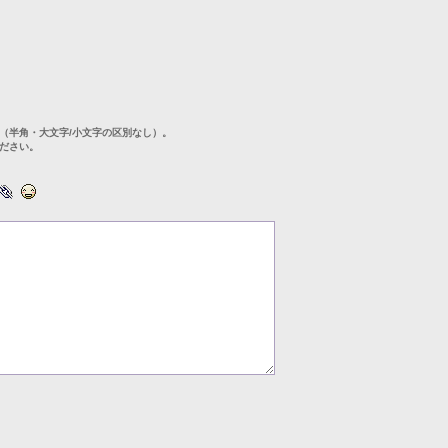
（半角・大文字/小文字の区別なし）。
ださい。