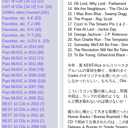
LIST of CDs ['16.12] (22)
13. Oh Lord, Why Lord - Parliament
LIST of CDs ['16.12] V.A. (10)
14. We Are Neighbours - The Chi-Lit
SONGs often Covered (291)
15. I Was Born Blue - Swamp Dogg
Favorites, etc. A-E (63)
16. The Prayer - Ray Scott
Favorites, etc. F-J (49)
17. Cryin' In The Streets Pts 1 & 2 
18. Free At Last - Jackie Day
Favorites, etc. K-O (43)
19. George Jackson - J.P. Robinson
Favorites, etc. P-T (43)
20. Run Charlie Run - The Temptati
Favorites, etc. U-Z/V.A. (23)
21. Someday We'll All Be Free - D
Past MUSIC in 2014 (43)
22. The Revolution Will Not Be Telev
Past MUSIC in 2013 (60)
23. To Be Young, Gifted And Black 
Past MUSIC in 2012 (71)
Past MUSIC in 2011 (48)
今年，英 KENT/Ace からリリースされた
Past MUSIC in 2010 (79)
アルバムの冒頭を飾り，全体のタイトルにもな
Past MUSIC in 2009 (118)
Cooke のオリジナルを使いたかったようだが，We w
しなかったらしい。もちろん，Oti
Past MUSIC in 2008 (119)
Past MUSIC in 2007 (56)
こういうコンピ盤の楽しみは，耳慣
Past MUSIC in 2006 (42)
今回は，ラップの元祖のような 11. Forty 
Past MUSIC in 2005 (52)
んど聞き取れないのは情けないが・・・(
BEST 10 CDs in 2013 (7)
BEST 10 CDs in 2012 (7)
掘り出し物として大きな収穫だったのは，7
BEST 10 CDs in 2011 (6)
Homer Banks / Bonnie B
BEST 10 CDs in 2010 (7)
CD で初めて公表されたのは，この
BEST 10 CDs in 2009 (10)
Delaney & Bonnie や St