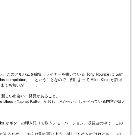
ョン
。このアルバムを編集しライナーを書いている Tony Rounce は Sam
n this compilation, .... ということなので，例によって Allen Klein が許可
言うまでも無いが・・・。
，新しい出会い・発見があること。
Seen The Blues - Yaphet Kotto がおもしろかった。しゃぺっている内容がほと
る Homer Banks がギターの弾き語りで歌うデモ・バージョン。収録曲の中で，この
haway の大名曲があるため，こちらは影が薄いように感じていたのだけれども，この