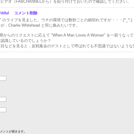
イブビデオ（FABCHANNELから）を貼り付けておいたので確認してください。
itiful
コメント削除
w Spitt" のライブを見ました。ウチの環境では数秒ごとの細切れですが・・・(^_^;)
arlie Whitehead と同じ曲みたいです。
，客席からのリクエストに応えて "When A Man Loves A Woman" を一
て認識しているのでしょうか？
のジャケ写や曲目などを見ると，反戦集会のゲストとして呼ばれても不思議ではないよ
メントが届きます。