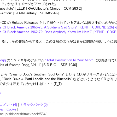
ージョンで，かなりイメージがアップされた。
bstitute" [ELEKTRA/Collector's Choice CCM-283-2]
in Action" [STAX/Fantasy SCD-8561-2]
 CD の Related Releases として紹介されているアルバム(未入手の
 Of Black America 1966-73: A Soldier's Sad Story" [KENT CDKEND 226] -
s Of Black America 1962-72: Does Anybody Know I'm Here?" [KENT CDKE
ているし，その趣旨からすると，この２枚のほうがはるかに関連が深いように
Dogg
の１９７０年のアルバム
"Total Destruction to Your Mind"
に収録されてい
es of Swamp Dogg, Vol. 1" [S.D.E.G. SDE 1940]
ら "Swamp Dogg's Southern Soul Girls" という CD がリリースされたばか
 のほか，"Doris Duke & Patti Labelle and the Bluebells"
多少は貯えておかなければ・・・(T_T)
e
コメント(4)
|
トラックバック(0)
|
Sam Cooke
|
p/shinozrsb/trackback/554/