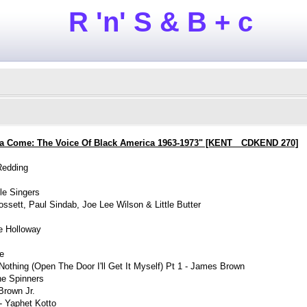
R 'n' S & B + c
na Come: The Voice Of Black America 1963-1973" [KENT CDKEND 270]
Redding
le Singers
ossett, Paul Sindab, Joe Lee Wilson & Little Butter
e Holloway
ee
othing (Open The Door I'll Get It Myself) Pt 1 - James Brown
he Spinners
Brown Jr.
- Yaphet Kotto