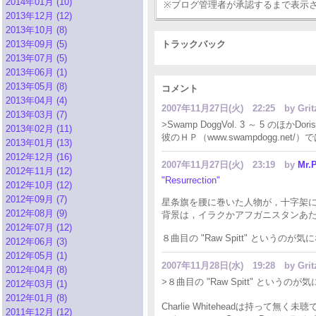
2014年01月 (10)
※ブログ管理者が承認するまで表示
2013年12月 (12)
2013年10月 (8)
2013年09月 (5)
トラックバック
2013年07月 (5)
2013年06月 (1)
2013年05月 (8)
コメント
2013年04月 (4)
2007年11月27日(火) 22:25
by Gr
2013年03月 (7)
>Swamp DoggVol. 3 ～ 5 のほかDor
2013年02月 (11)
彼のＨＰ（www.swampdogg.net
2013年01月 (13)
2012年12月 (16)
2007年11月27日(火) 23:19
by
Mr.P
2012年11月 (12)
"Resurrection"
2012年10月 (12)
2012年09月 (7)
星条旗を腰に巻いた人物が，十字架に
2012年08月 (9)
背景は，イラクかアフガニスタンあ
2012年07月 (12)
８曲目の "Raw Spitt" というのが気
2012年06月 (3)
2012年05月 (1)
2007年11月28日(水) 19:28
by Gr
2012年04月 (8)
>８曲目の "Raw Spitt" というのが
2012年03月 (1)
2012年01月 (8)
Charlie Whiteheadは持って無く未聴
2011年12月 (12)