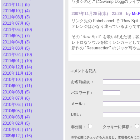
ワタシのとこにSwamp Doggのラ
2011年11月 (8)
2011年10月 (4)
2007年11月28日(水) 23:29
by
Mr.P
2011年08月 (3)
リンク先の Fabchannel で "Ra
2011年07月 (6)
アレンジはかなり違っているようですが，Ch
2011年06月 (10)
2011年05月 (7)
その "Raw Spitt" を歌い終えた後
2011年04月 (3)
レトロなソウルを歌うシンガーとし
新作の "Resurrection" 
2011年03月 (5)
2011年02月 (10)
2011年01月 (10)
2010年12月 (14)
コメントを記入
2010年11月 (13)
2010年10月 (10)
お名前
：
(必須)
2010年09月 (11)
2010年08月 (5)
パスワード：
2010年07月 (6)
メール：
2010年06月 (11)
2010年05月 (11)
URL：
2010年03月 (4)
2010年02月 (5)
非公開：
クッキーに保存：
2010年01月 (14)
2009年12月 (16)
※非公開にチェックを入れると、管理者のみにコ