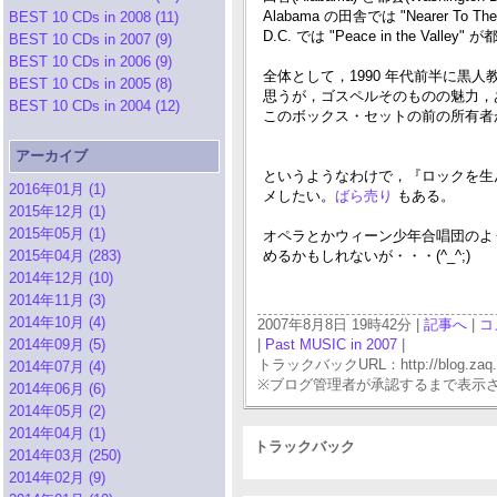
Alabama の田舎では "Nearer To
BEST 10 CDs in 2008 (11)
D.C. では "Peace in the V
BEST 10 CDs in 2007 (9)
BEST 10 CDs in 2006 (9)
全体として，1990 年代前半に
BEST 10 CDs in 2005 (8)
思うが，ゴスペルそのものの魅力，
BEST 10 CDs in 2004 (12)
このボックス・セットの前の所有者が
アーカイブ
というようなわけで，『ロックを生ん
2016年01月 (1)
メしたい。
ばら売り
もある。
2015年12月 (1)
2015年05月 (1)
オペラとかウィーン少年合唱団のよう
2015年04月 (283)
めるかもしれないが・・・(^_^;)
2014年12月 (10)
2014年11月 (3)
2014年10月 (4)
2007年8月8日 19時42分 |
記事へ
|
コ
2014年09月 (5)
|
Past MUSIC in 2007
|
トラックバックURL：http://blog.zaq.ne.j
2014年07月 (4)
※ブログ管理者が承認するまで表示
2014年06月 (6)
2014年05月 (2)
2014年04月 (1)
トラックバック
2014年03月 (250)
2014年02月 (9)