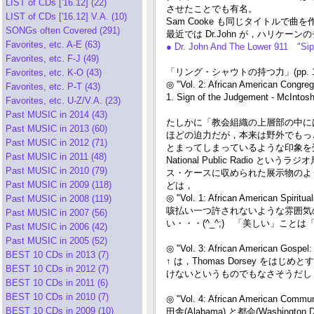
LIST of CDs ['16.12] (22)
させたことでも有名。
LIST of CDs ['16.12] V.A. (10)
Sam Cooke も同じタイトルで曲を作り
SONGs often Covered (291)
最近では Dr.John が，ハリ
Favorites, etc. A-E (63)
● Dr. John And The Lower 911 "Sip
Favorites, etc. F-J (49)
「リング・シャウトの持つ力」(pp.
Favorites, etc. K-O (43)
◎ "Vol. 2: African American Congreg
Favorites, etc. P-T (43)
1. Sign of the Judgement - McIntos
Favorites, etc. U-Z/V.A. (23)
Past MUSIC in 2014 (43)
たしかに「教会組織の上層部の中に
Past MUSIC in 2013 (60)
ほどの迫力だが，本来は野外でもっ
Past MUSIC in 2012 (71)
とまってしまっているような印象を
Past MUSIC in 2011 (48)
National Public Rad
Past MUSIC in 2010 (79)
ス・ケースに収められた展示物のよう
Past MUSIC in 2009 (118)
どは，
◎ "Vol. 1: African American Spiritua
Past MUSIC in 2008 (119)
咳払い一つ許されないような雰囲気
Past MUSIC in 2007 (56)
い・・・(^_^;) 「美しい」こと
Past MUSIC in 2006 (42)
Past MUSIC in 2005 (52)
◎ "Vol. 3: African American Gospel
BEST 10 CDs in 2013 (7)
↑ は，Thomas Dorsey 
BEST 10 CDs in 2012 (7)
けないというものでもなさそうだし
BEST 10 CDs in 2011 (6)
BEST 10 CDs in 2010 (7)
◎ "Vol. 4: African American Commun
BEST 10 CDs in 2009 (10)
田舎(Alabama) と都会(Washi