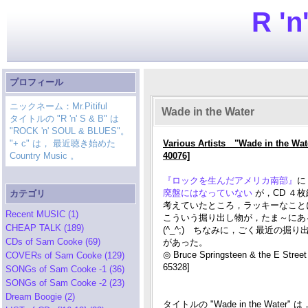
R 'n
プロフィール
ニックネーム：Mr.Pitiful
Wade in the Water
タイトルの "R 'n' S & B" は
"ROCK 'n' SOUL & BLUES"。
"+ c" は， 最近聴き始めた
Various Artists "Wade in the Wat
Country Music 。
40076]
『ロックを生んだアメリカ南部』
に
廃盤にはなっていない
が，CD ４
カテゴリ
考えていたところ，ラッキーなことにブック
Recent MUSIC (1)
こういう掘り出し物が，たま～にあ
CHEAP TALK (189)
(^_^;) ちなみに，ごく最近の掘り出
CDs of Sam Cooke (69)
があった。
◎ Bruce Springsteen & the E Stre
COVERs of Sam Cooke (129)
65328]
SONGs of Sam Cooke -1 (36)
SONGs of Sam Cooke -2 (23)
Dream Boogie (2)
タイトルの "Wade in the Wa