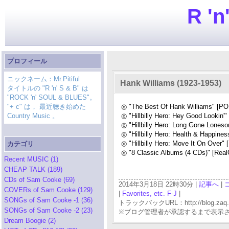
R 'n
プロフィール
ニックネーム：Mr.Pitiful
Hank Williams (1923-1953)
タイトルの "R 'n' S & B" は
"ROCK 'n' SOUL & BLUES"。
"+ c" は， 最近聴き始めた
◎ "The Best Of Hank Williams" 
Country Music 。
◎ "Hillbilly Hero: Hey Good Lookin'
◎ "Hillbilly Hero: Long Gone Lone
◎ "Hillbilly Hero: Health & Happin
◎ "Hillbilly Hero: Move It On Over
カテゴリ
◎ "8 Classic Albums (4 CDs)" [R
Recent MUSIC (1)
CHEAP TALK (189)
CDs of Sam Cooke (69)
2014年3月18日 22時30分 |
記事へ
|
COVERs of Sam Cooke (129)
|
Favorites, etc. F-J
|
SONGs of Sam Cooke -1 (36)
トラックバックURL：http://blog.zaq.ne.j
SONGs of Sam Cooke -2 (23)
※ブログ管理者が承認するまで表示
Dream Boogie (2)