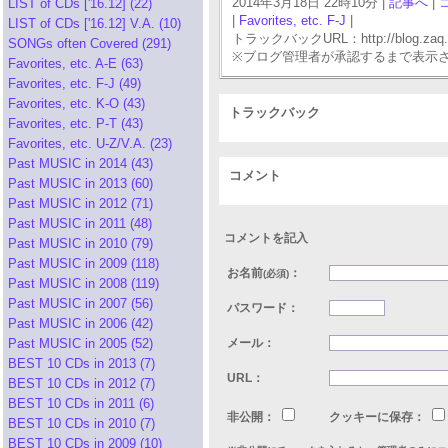
2014年3月18日 22時10分 |
記事へ
|
LIST of CDs ['16.12] (22)
|
Favorites, etc. F-J
|
LIST of CDs ['16.12] V.A. (10)
トラックバックURL：http://blog.zaq.ne.j
SONGs often Covered (291)
※ブログ管理者が承認するまで表示
Favorites, etc. A-E (63)
Favorites, etc. F-J (49)
Favorites, etc. K-O (43)
トラックバック
Favorites, etc. P-T (43)
Favorites, etc. U-Z/V.A. (23)
Past MUSIC in 2014 (43)
コメント
Past MUSIC in 2013 (60)
Past MUSIC in 2012 (71)
Past MUSIC in 2011 (48)
コメントを記入
Past MUSIC in 2010 (79)
Past MUSIC in 2009 (118)
お名前
：
(必須)
Past MUSIC in 2008 (119)
Past MUSIC in 2007 (56)
パスワード：
Past MUSIC in 2006 (42)
Past MUSIC in 2005 (52)
メール：
BEST 10 CDs in 2013 (7)
URL：
BEST 10 CDs in 2012 (7)
BEST 10 CDs in 2011 (6)
非公開：
クッキーに保存：
BEST 10 CDs in 2010 (7)
BEST 10 CDs in 2009 (10)