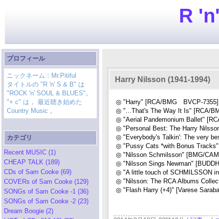
R 'n
プロフィール
ニックネーム：Mr.Pitiful
Harry Nilsson (1941-1994)
タイトルの "R 'n' S & B" は
"ROCK 'n' SOUL & BLUES"。
"+ c" は， 最近聴き始めた
◎ "Harry" [RCA/BMG BVCP-7355] 
Country Music 。
◎ "...That's The Way It Is" [RCA
◎ "Aerial Pandemonium Ballet" [
◎ "Personal Best: The Harry Nilss
◎ "Everybody's Talkin': The very 
カテゴリ
◎ "Pussy Cats *with Bonus Track
Recent MUSIC (1)
◎ "Nilsson Schmilsson" [BMG/CA
CHEAP TALK (189)
◎ "Nilsson Sings Newman" [BUDD
CDs of Sam Cooke (69)
◎ "A little touch of SCHMILSSON 
◎ "Nilsson: The RCA Albums Collec
COVERs of Sam Cooke (129)
◎ "Flash Harry (+4)" [Varese Sara
SONGs of Sam Cooke -1 (36)
SONGs of Sam Cooke -2 (23)
Dream Boogie (2)