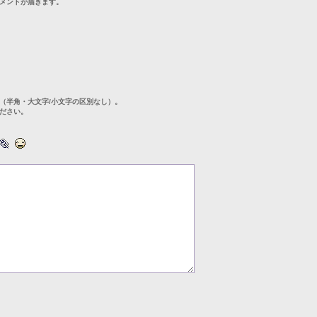
メントが届きます。
（半角・大文字/小文字の区別なし）。
ださい。