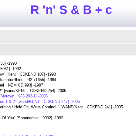
R 'n' S & B + c
35] -1990
5061] -1992
 Now" [Kent CDKEND 107] -1993
[Tomato/Rhino R2 71655] -1994
uel NEM CD 993] -1997
ng !!" [wand/KENT CDKEND 254] -2005
 [Motown 983 293-1] -2005
umes 1 & 2" [wand/KENT CDKEND 247] -2005
ething / Hold On, We're Coming!!" [WAND/Kent CDKEND 241] -2005
re Of You" [Shannachie 9002] -1992