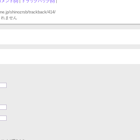
コメント(0)
|
トラックバック(0)
|
p/shinozrsb/trackback/414/
されません