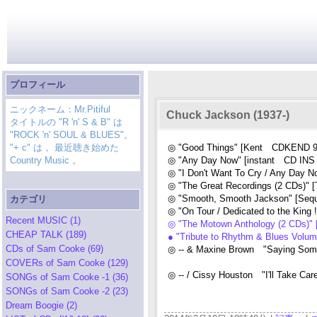
プロフィール
ニックネーム：Mr.Pitiful
Chuck Jackson (1937-)
タイトルの "R 'n' S & B" は
"ROCK 'n' SOUL & BLUES"。
"+ c" は， 最近聴き始めた
◎ "Good Things" [Kent CDKEND 9
Country Music 。
◎ "Any Day Now" [instant CD INS 
◎ "I Don't Want To Cry / Any Day
◎ "The Great Recordings (2 CDs)" 
◎ "Smooth, Smooth Jackson" [Seq
カテゴリ
◎ "On Tour / Dedicated to the Ki
Recent MUSIC (1)
◎ "The Motown Anthology (2 CDs)"
CHEAP TALK (189)
● "Tribute to Rhythm & Blues Vol
CDs of Sam Cooke (69)
◎ -- & Maxine Brown "Saying Som
COVERs of Sam Cooke (129)
◎ -- / Cissy Houston "I'll Take Ca
SONGs of Sam Cooke -1 (36)
SONGs of Sam Cooke -2 (23)
Dream Boogie (2)