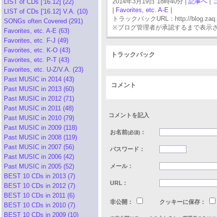
2014年3月19日 18時40分 |
記事へ
|
LIST of CDs ['16.12] (22)
|
Favorites, etc. A-E
|
LIST of CDs ['16.12] V.A. (10)
トラックバックURL：http://blog.zaq.ne.j
SONGs often Covered (291)
※ブログ管理者が承認するまで表示
Favorites, etc. A-E (63)
Favorites, etc. F-J (49)
Favorites, etc. K-O (43)
トラックバック
Favorites, etc. P-T (43)
Favorites, etc. U-Z/V.A. (23)
Past MUSIC in 2014 (43)
コメント
Past MUSIC in 2013 (60)
Past MUSIC in 2012 (71)
Past MUSIC in 2011 (48)
コメントを記入
Past MUSIC in 2010 (79)
Past MUSIC in 2009 (118)
お名前
：
(必須)
Past MUSIC in 2008 (119)
Past MUSIC in 2007 (56)
パスワード：
Past MUSIC in 2006 (42)
Past MUSIC in 2005 (52)
メール：
BEST 10 CDs in 2013 (7)
URL：
BEST 10 CDs in 2012 (7)
BEST 10 CDs in 2011 (6)
非公開：
クッキーに保存：
BEST 10 CDs in 2010 (7)
BEST 10 CDs in 2009 (10)