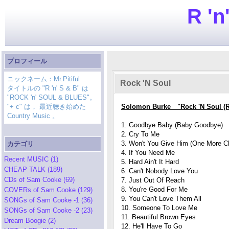
R 'n
プロフィール
ニックネーム：Mr.Pitiful
Rock 'N Soul
タイトルの "R 'n' S & B" は
"ROCK 'n' SOUL & BLUES"。
"+ c" は， 最近聴き始めた
Solomon Burke "Rock 'N Soul (R
Country Music 。
1. Goodbye Baby (Baby Goodbye)
2. Cry To Me
3. Won't You Give Him (One More C
カテゴリ
4. If You Need Me
Recent MUSIC (1)
5. Hard Ain't It Hard
CHEAP TALK (189)
6. Can't Nobody Love You
CDs of Sam Cooke (69)
7. Just Out Of Reach
8. You're Good For Me
COVERs of Sam Cooke (129)
9. You Can't Love Them All
SONGs of Sam Cooke -1 (36)
10. Someone To Love Me
SONGs of Sam Cooke -2 (23)
11. Beautiful Brown Eyes
Dream Boogie (2)
12. He'll Have To Go