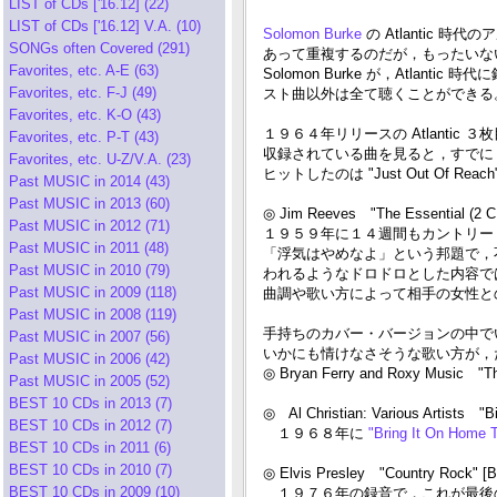
LIST of CDs ['16.12] (22)
LIST of CDs ['16.12] V.A. (10)
Solomon Burke
の Atlantic 
SONGs often Covered (291)
あって重複するのだが，もったいな
Favorites, etc. A-E (63)
Solomon Burke が，Atlanti
Favorites, etc. F-J (49)
スト曲以外は全て聴くことができる
Favorites, etc. K-O (43)
１９６４年リリースの Atlanti
Favorites, etc. P-T (43)
収録されている曲を見ると，すでに "+
Favorites, etc. U-Z/V.A. (23)
ヒットしたのは "Just Out Of Reac
Past MUSIC in 2014 (43)
Past MUSIC in 2013 (60)
◎ Jim Reeves "The Essential (2 C
Past MUSIC in 2012 (71)
１９５９年に１４週間もカントリー
Past MUSIC in 2011 (48)
「浮気はやめなよ」という邦題で，
Past MUSIC in 2010 (79)
われるようなドロドロとした内容で
Past MUSIC in 2009 (118)
曲調や歌い方によって相手の女性と
Past MUSIC in 2008 (119)
手持ちのカバー・バージョンの中でいち
Past MUSIC in 2007 (56)
いかにも情けなさそうな歌い方が，
Past MUSIC in 2006 (42)
◎ Bryan Ferry and Roxy Music "Th
Past MUSIC in 2005 (52)
BEST 10 CDs in 2013 (7)
◎ Al Christian: Various Artists "
BEST 10 CDs in 2012 (7)
１９６８年に
"Bring It On Home 
BEST 10 CDs in 2011 (6)
BEST 10 CDs in 2010 (7)
◎ Elvis Presley "Country Rock"
BEST 10 CDs in 2009 (10)
１９７６年の録音で，これが最後