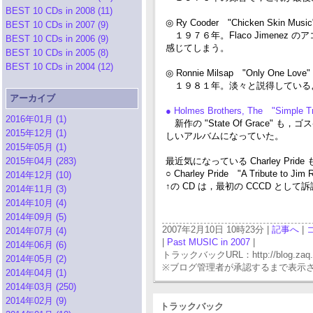
BEST 10 CDs in 2008 (11)
◎ Ry Cooder "Chicken Skin Mus
BEST 10 CDs in 2007 (9)
１９７６年。Flaco Jimene
BEST 10 CDs in 2006 (9)
感じてしまう。
BEST 10 CDs in 2005 (8)
BEST 10 CDs in 2004 (12)
◎ Ronnie Milsap "Only One Love
１９８１年。淡々と説得している
アーカイブ
● Holmes Brothers, The "Simple Tr
2016年01月 (1)
新作の "State Of Grace" も，
2015年12月 (1)
しいアルバムになっていた。
2015年05月 (1)
2015年04月 (283)
最近気になっている Charley Pr
○ Charley Pride "A Tribute to Jim 
2014年12月 (10)
↑の CD は，最初の CCCD と
2014年11月 (3)
2014年10月 (4)
2014年09月 (5)
2007年2月10日 10時23分 |
記事へ
|
2014年07月 (4)
|
Past MUSIC in 2007
|
2014年06月 (6)
トラックバックURL：http://blog.zaq.ne.j
2014年05月 (2)
※ブログ管理者が承認するまで表示
2014年04月 (1)
2014年03月 (250)
2014年02月 (9)
トラックバック