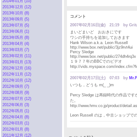
2014年01月 (10)
2013年12月 (12)
2013年10月 (8)
コメント
2013年09月 (5)
2007年02月16日(金) 21:19
by Gr
2013年07月 (5)
2013年06月 (1)
まいどまいど おおきにです
2013年05月 (8)
ワシの手持ちを追加しておきます
Hank Wilson a.k.a. Leon Russell
2013年04月 (4)
http://www.box.net/public/3jz9rvt4ui
2013年03月 (7)
Percy Sledge
2013年02月 (11)
http://www.box.net/public/274dh4rq3x
１９７７年のBBCでのビデオ
2013年01月 (13)
http://vids.myspace.com/index.cfm?f
2012年12月 (16)
2012年11月 (12)
2007年02月17日(土) 07:03
by
Mr.P
2012年10月 (12)
いつも，どうも m(_ _)m
2012年09月 (7)
2012年08月 (9)
Percy Sledge は再録時代の
2012年07月 (12)
た。
2012年06月 (3)
http://www.hmv.co.jp/product/detail.
2012年05月 (1)
Leon Russell のは，中古ショ
2012年04月 (8)
2012年03月 (1)
2012年01月 (8)
2011年12月 (12)