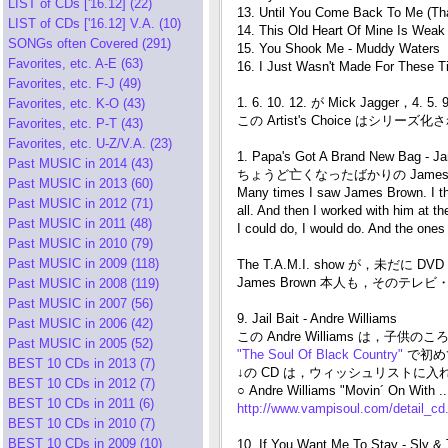
LIST of CDs ['16.12] (22)
13. Until You Come Back To Me (Tha
LIST of CDs ['16.12] V.A. (10)
14. This Old Heart Of Mine Is Weak 
SONGs often Covered (291)
15. You Shook Me - Muddy Waters
Favorites, etc. A-E (63)
16. I Just Wasn't Made For These 
Favorites, etc. F-J (49)
1. 6. 10. 12. が Mick Jagger，4. 5.
Favorites, etc. K-O (43)
この Artist's Choice はシリー
Favorites, etc. P-T (43)
Favorites, etc. U-Z/V.A. (23)
1. Papa's Got A Brand New Bag - 
Past MUSIC in 2014 (43)
ちょうど亡くなったばかりの Jame
Past MUSIC in 2013 (60)
Many times I saw James Brown. I thin
Past MUSIC in 2012 (71)
all. And then I worked with him at t
Past MUSIC in 2011 (48)
I could do, I would do. And the ones 
Past MUSIC in 2010 (79)
Past MUSIC in 2009 (118)
The T.A.M.I. show が，未だ
James Brown 本人も，その
Past MUSIC in 2008 (119)
Past MUSIC in 2007 (56)
9. Jail Bait - Andre Williams
Past MUSIC in 2006 (42)
この Andre Williams は，子供のこ
Past MUSIC in 2005 (52)
"The Soul Of Black Country"
で初め
BEST 10 CDs in 2013 (7)
↓の CD は，ウィッシュリストに入
BEST 10 CDs in 2012 (7)
○ Andre Williams "Movin´ On With ..
BEST 10 CDs in 2011 (6)
http://www.vampisoul.com/detail_cd
BEST 10 CDs in 2010 (7)
BEST 10 CDs in 2009 (10)
10. If You Want Me To Stay - Sly &