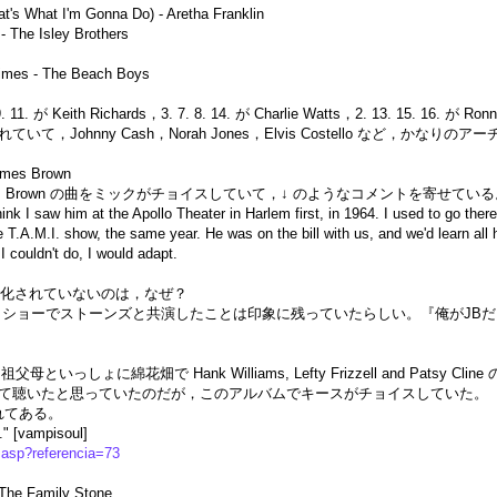
t's What I'm Gonna Do) - Aretha Franklin
- The Isley Brothers
Times - The Beach Boys
 9. 11. が Keith Richards，3. 7. 8. 14. が Charlie Watts，2. 13. 15. 16. が R
ズ化されていて，Johnny Cash，Norah Jones，Elvis Costello な
James Brown
s Brown の曲をミックがチョイスしていて，↓ のようなコメントを寄せている
k I saw him at the Apollo Theater in Harlem first, in 1964. I used to go ther
he T.A.M.I. show, the same year. He was on the bill with us, and we'd learn al
I couldn't do, I would adapt.
に DVD 化されていないのは，なぜ？
テレビ・ショーでストーンズと共演したことは印象に残っていたらしい。『俺がJBだ!
ろ祖父母といっしょに綿花畑で Hank Williams, Lefty Frizzell and Pa
て聴いたと思っていたのだが，このアルバムでキースがチョイスしていた。
れてある。
." [vampisoul]
.asp?referencia=73
 The Family Stone