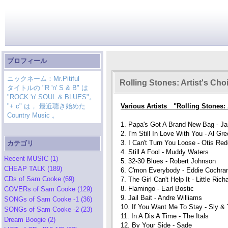
プロフィール
ニックネーム：Mr.Pitiful
Rolling Stones: Artist's Cho
タイトルの "R 'n' S & B" は
"ROCK 'n' SOUL & BLUES"。
"+ c" は， 最近聴き始めた
Various Artists "Rolling Stones: 
Country Music 。
1. Papa's Got A Brand New Bag - 
2. I'm Still In Love With You - Al Gr
3. I Can't Turn You Loose - Otis Red
カテゴリ
4. Still A Fool - Muddy Waters
Recent MUSIC (1)
5. 32-30 Blues - Robert Johnson
CHEAP TALK (189)
6. C'mon Everybody - Eddie Cochra
CDs of Sam Cooke (69)
7. The Girl Can't Help It - Little Rich
8. Flamingo - Earl Bostic
COVERs of Sam Cooke (129)
9. Jail Bait - Andre Williams
SONGs of Sam Cooke -1 (36)
10. If You Want Me To Stay - Sly &
SONGs of Sam Cooke -2 (23)
11. In A Dis A Time - The Itals
Dream Boogie (2)
12. By Your Side - Sade