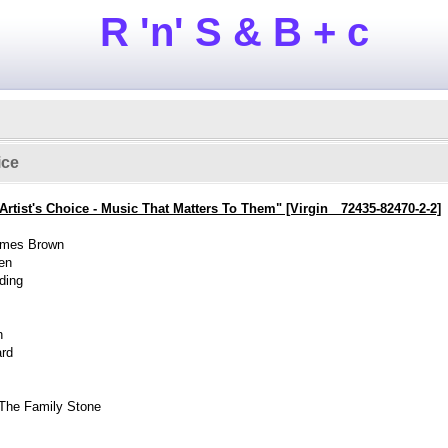
R 'n' S & B + c
ice
Artist's Choice - Music That Matters To Them" [Virgin 72435-82470-2-2]
James Brown
een
ding
n
ard
 The Family Stone