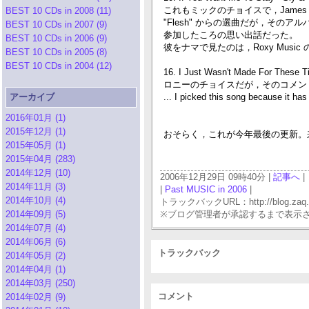
これもミックのチョイスで，James B
BEST 10 CDs in 2008 (11)
"Flesh" からの選曲だが，その
BEST 10 CDs in 2007 (9)
参加したころの思い出話だった。
BEST 10 CDs in 2006 (9)
彼をナマで見たのは，Roxy Mus
BEST 10 CDs in 2005 (8)
BEST 10 CDs in 2004 (12)
16. I Just Wasn't Made For These 
ロニーのチョイスだが，そのコメン
アーカイブ
... I picked this song because it has
2016年01月 (1)
2015年12月 (1)
おそらく，これが今年最後の更新。来
2015年05月 (1)
2015年04月 (283)
2014年12月 (10)
2006年12月29日 09時40分 |
記事へ
|
2014年11月 (3)
|
Past MUSIC in 2006
|
2014年10月 (4)
トラックバックURL：http://blog.zaq.ne.j
2014年09月 (5)
※ブログ管理者が承認するまで表示
2014年07月 (4)
2014年06月 (6)
トラックバック
2014年05月 (2)
2014年04月 (1)
2014年03月 (250)
コメント
2014年02月 (9)