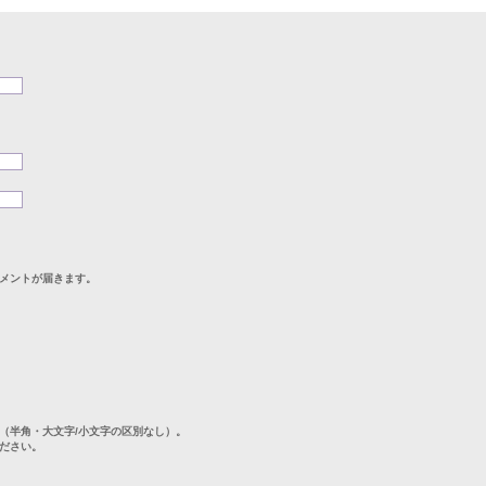
メントが届きます。
（半角・大文字/小文字の区別なし）。
ださい。