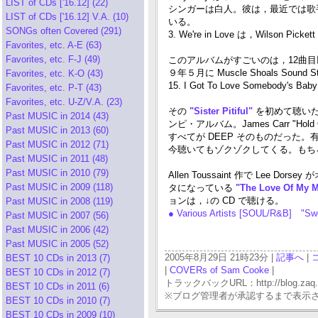
LIST of CDs ['16.12] (22)
シンガーは白人。彼は，最近では歌
LIST of CDs ['16.12] V.A. (10)
いる。
SONGs often Covered (291)
3. We're in Love は，Wilson Picke
Favorites, etc. A-E (63)
Favorites, etc. F-J (49)
このアルバムがすごいのは，12曲目以降の 
９年５月に Muscle Shoals Soun
Favorites, etc. K-O (43)
15. I Got To Love Somebody's 
Favorites, etc. P-T (43)
Favorites, etc. U-Z/V.A. (23)
その
"Sister Pitiful"
を初めて聴いたの
Past MUSIC in 2014 (43)
ンピ・アルバム。James Carr "Hold 
Past MUSIC in 2013 (60)
すべてが DEEP そのものだった。有名なとこ
Past MUSIC in 2012 (71)
今聴いてもゾクゾクしてくる。もち
Past MUSIC in 2011 (48)
Past MUSIC in 2010 (79)
Allen Toussaint 作で Lee Dor
Past MUSIC in 2009 (118)
タになっている
"The Love Of My 
ョンは，↓の CD で聴ける。
Past MUSIC in 2008 (119)
● Various Artists [SOUL/R&B] "
Past MUSIC in 2007 (56)
Past MUSIC in 2006 (42)
Past MUSIC in 2005 (52)
2005年8月29日 21時23分 |
記事へ
|
BEST 10 CDs in 2013 (7)
|
COVERs of Sam Cooke
|
BEST 10 CDs in 2012 (7)
トラックバックURL：http://blog.zaq.ne.j
BEST 10 CDs in 2011 (6)
※ブログ管理者が承認するまで表示
BEST 10 CDs in 2010 (7)
BEST 10 CDs in 2009 (10)