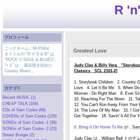
R 'n
プロフィール
ニックネーム：Mr.Pitiful
Greatest Love
タイトルの "R 'n' S & B" は
"ROCK 'n' SOUL & BLUES"。
"+ c" は， 最近聴き始めた
Judy Clay & Billy Vera "Storyboo
Country Music 。
Classics SCL 2101-2]
1. Storybook Children 2. Country Gi
Love 4. Let It Be Me 5. When Do
カテゴリ
Woman - Do Right Man 8. Ever Sin
Recent MUSIC (1)
10. Reaching For The Moon 11. Tell 
CHEAP TALK (189)
12. You Can't Run Away From Your 
CDs of Sam Cooke (69)
14. The Love Of My Man 15. I Got 
Get Together 18. Savin' It All For
COVERs of Sam Cooke (129)
SONGs of Sam Cooke -1 (36)
6. Bring It On Home To Me
が，Sam
SONGs of Sam Cooke -2 (23)
Dream Boogie (2)
Judy Clay は，William Bell