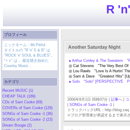
R 'n
プロフィール
ニックネーム：Mr.Pitiful
Another Saturday Night
タイトルの "R 'n' S & B" は
"ROCK 'n' SOUL & BLUES"。
"+ c" は， 最近聴き始めた
● Arthur Conley & The Sweaters 
Country Music 。
◎ Cat Stevens "The Very Best Of
◎ Lou Rawls "Love Is A Hurtin' Th
◎ Sam & Dave "Greatest Hits" [
● Solo "Solo" [PERSPECTIVE P
カテゴリ
Recent MUSIC (1)
CHEAP TALK (189)
2006年8月1日 05時07分 |
記事へ
|
コ
CDs of Sam Cooke (69)
|
SONGs of Sam Cooke -1
|
COVERs of Sam Cooke (129)
トラックバックURL：http://blog.zaq.ne.j
SONGs of Sam Cooke -1 (36)
※ブログ管理者が承認するまで表示
SONGs of Sam Cooke -2 (23)
Dream Boogie (2)