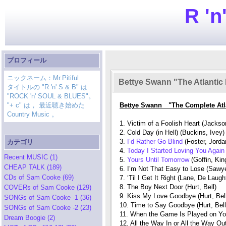
R 'n
プロフィール
ニックネーム：Mr.Pitiful
Bettye Swann "The Atlantic
タイトルの "R 'n' S & B" は
"ROCK 'n' SOUL & BLUES"。
"+ c" は， 最近聴き始めた
Bettye Swann "The Complete Atl
Country Music 。
1. Victim of a Foolish Heart (Jackso
2. Cold Day (in Hell) (Buckins, Ivey)
3.
I’d Rather Go Blind
(Foster, Jorda
カテゴリ
4.
Today I Started Loving You Agai
Recent MUSIC (1)
5.
Yours Until Tomorrow
(Goffin, Kin
CHEAP TALK (189)
6. I’m Not That Easy to Lose (Sawye
CDs of Sam Cooke (69)
7. ‘Til I Get It Right (Lane, De Laugh
8. The Boy Next Door (Hurt, Bell)
COVERs of Sam Cooke (129)
9. Kiss My Love Goodbye (Hurt, Bell
SONGs of Sam Cooke -1 (36)
10. Time to Say Goodbye (Hurt, Bell
SONGs of Sam Cooke -2 (23)
11. When the Game Is Played on You
Dream Boogie (2)
12. All the Way In or All the Way O