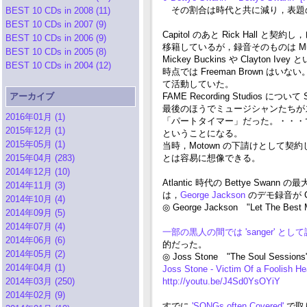
その割合は時代と共に減り，表題の
BEST 10 CDs in 2008 (11)
BEST 10 CDs in 2007 (9)
Capitol のあと Rick Hall 
BEST 10 CDs in 2006 (9)
移籍しているが，録音そのものは Muslce
BEST 10 CDs in 2005 (8)
Mickey Buckins や Clayt
BEST 10 CDs in 2004 (12)
時点では Freeman Brown はい
て活動していた。
アーカイブ
FAME Recording Studi
最後のほうでミュージシャンたちが
2016年01月 (1)
「パートタイマー」だった。・・・
2015年12月 (1)
ということになる。
2015年05月 (1)
当時，Motown の下請けとして契約し L
2015年04月 (283)
とは容易に想像できる。
2014年12月 (10)
Atlantic 時代の Bettye Swann の最大のヒ
2014年11月 (3)
は，
George Jackson
のデモ録音が 
2014年10月 (4)
◎ George Jackson "Let The Best 
2014年09月 (5)
2014年07月 (4)
一部の黒人の間では 'sanger' と
2014年06月 (6)
的だった。
2014年05月 (2)
◎ Joss Stone "The Soul Sessions
2014年04月 (1)
Joss Stone - Victim Of a Foolish H
2014年03月 (250)
http://youtu.be/J4Sd0YsOYiY
2014年02月 (9)
すでに
'SONGs often Covered'
で取り