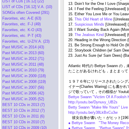
LIST of CDs ['16.12] (22)
13. Doin’t for the One I Love (Sharpi
LIST of CDs ['16.12] V.A. (10)
14. I Feel the Feeling [Unreleased] 
SONGs often Covered (291)
15. Either You Love Me or You Lea
Favorites, etc. A-E (63)
16.
This Old Heart of Mine
[Unreleas
Favorites, etc. F-J (49)
17.
Suspicious Minds
[Unreleased] 
18. I Want Sunday Back Again (Morr
Favorites, etc. K-O (43)
19.
The Jealous Kind
[Unreleased] (
Favorites, etc. P-T (43)
20. Heading in the Wrong Direction 
Favorites, etc. U-Z/V.A. (23)
21. Be Strong Enough to Hold On (M
Past MUSIC in 2014 (43)
22. Storybook Children (w/ Sam Dees
Past MUSIC in 2013 (60)
23. Just As Sure (w/ Sam Dees) (Ba
Past MUSIC in 2012 (71)
Past MUSIC in 2011 (48)
Atlantic 時代の Bettye
Past MUSIC in 2010 (79)
たことがあるけれども，まとまってリリ
Past MUSIC in 2009 (118)
１９７６年にリリースされたシングル(20.
Past MUSIC in 2008 (119)
イナー(Charles Waring) にも書かれて
Past MUSIC in 2007 (56)
ジで歌っていて，その模様が Yout
Past MUSIC in 2006 (42)
Bettye Swann "Victim Of A Foolish 
Past MUSIC in 2005 (52)
http://youtu.be/Dynuvy_UB2s
BEST 10 CDs in 2013 (7)
Betty Swann "Make Me Yours" Live 
BEST 10 CDs in 2012 (7)
http://youtu.be/y38LkBxCu3w
BEST 10 CDs in 2011 (6)
彼女自身が書いた ↑ がヒット[1967, R
BEST 10 CDs in 2010 (7)
● Bettye Swann "The Money Reco
BEST 10 CDs in 2009 (10)
● Bettye Swann "Bettye Swann" [H