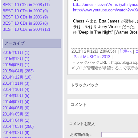
Etta James - Lovin' Arms (with lyri
BEST 10 CDs in 2008 (11)
http://www.youtube.com/watch?v=
BEST 10 CDs in 2007 (9)
BEST 10 CDs in 2006 (9)
Chess を出た Etta James が契
BEST 10 CDs in 2005 (8)
サは，やはり Jerry Wexler だった。
BEST 10 CDs in 2004 (12)
◎ "Deep In The Night" [Warner Bro
アーカイブ
2013年2月12日 23時05分 |
記事へ
|
2016年01月 (1)
|
Past MUSIC in 2013
|
2015年12月 (1)
トラックバックURL：http://blog.zaq.ne.j
2015年05月 (1)
※ブログ管理者が承認するまで表示
2015年04月 (283)
2014年12月 (10)
2014年11月 (3)
トラックバック
2014年10月 (4)
2014年09月 (5)
2014年07月 (4)
コメント
2014年06月 (6)
2014年05月 (2)
2014年04月 (1)
コメントを記入
2014年03月 (250)
2014年02月 (9)
お名前
：
(必須)