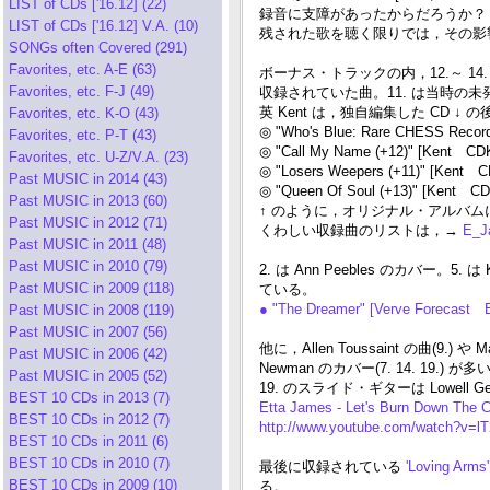
LIST of CDs ['16.12] (22)
録音に支障があったからだろうか？
LIST of CDs ['16.12] V.A. (10)
残された歌を聴く限りでは，その影
SONGs often Covered (291)
Favorites, etc. A-E (63)
ボーナス・トラックの内，12.～ 14. は同じ "Et
Favorites, etc. F-J (49)
収録されていた曲。11. は当時の未発表
英 Kent は，独自編集した CD ↓ の
Favorites, etc. K-O (43)
◎ "Who's Blue: Rare CHESS Record
Favorites, etc. P-T (43)
◎ "Call My Name (+12)" [Kent CD
Favorites, etc. U-Z/V.A. (23)
◎ "Losers Weepers (+11)" [Kent 
Past MUSIC in 2014 (43)
◎ "Queen Of Soul (+13)" [Kent C
Past MUSIC in 2013 (60)
↑ のように，オリジナル・アルバム
Past MUSIC in 2012 (71)
くわしい収録曲のリストは，→
E_Ja
Past MUSIC in 2011 (48)
Past MUSIC in 2010 (79)
2. は Ann Peebles のカバー。5
Past MUSIC in 2009 (118)
ている。
● "The Dreamer" [Verve Forecast 
Past MUSIC in 2008 (119)
Past MUSIC in 2007 (56)
他に，Allen Toussaint の曲(9.
Past MUSIC in 2006 (42)
Newman のカバー(7. 14. 19.
Past MUSIC in 2005 (52)
19. のスライド・ギターは Lowell Ge
BEST 10 CDs in 2013 (7)
Etta James - Let's Burn Down The 
BEST 10 CDs in 2012 (7)
http://www.youtube.com/watch?v=
BEST 10 CDs in 2011 (6)
BEST 10 CDs in 2010 (7)
最後に収録されている
'Loving Arms
BEST 10 CDs in 2009 (10)
る。