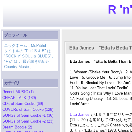
R 'n
プロフィール
ニックネーム：Mr.Pitiful
Etta James "Etta Is Betta 
タイトルの "R 'n' S & B" は
"ROCK 'n' SOUL & BLUES"。
"+ c" は， 最近聴き始めた
Etta James "Etta Is Betta Than 
Country Music 。
1. Woman (Shake Your Booty) 2. A L
Love 5. Groove Me 6. Jump Into 
Fool 9. Blinded By Love 10. Ain't 
カテゴリ
11. You've Lost That Lovin' Feeli
Recent MUSIC (1)
God's Song (That's Why I Love Ma
CHEAP TALK (189)
17. Feeling Uneasy 18. St. Louis 
CDs of Sam Cooke (69)
Lovin' Arms
COVERs of Sam Cooke (129)
Etta James
が１９７６年にリリースした 
SONGs of Sam Cooke -1 (36)
(11.～ 20.) を追加して CD 化し
SONGs of Sam Cooke -2 (23)
Etta にとって，これが Chess
Dream Boogie (2)
3. 7. が "Etta James"[1