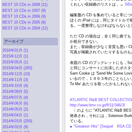
くわしい収録曲のリストは，→
SBon
BEST 10 CDs in 2008 (11)
BEST 10 CDs in 2007 (9)
編集盤の CD を集めていると常につ
BEST 10 CDs in 2006 (9)
ぼくの iPod には，同じタイト
BEST 10 CDs in 2005 (8)
る。一度整理しなければならないと
BEST 10 CDs in 2004 (12)
ただ CD の場合は，全く同じ曲で
アーカイブ
か処分できない。
また，収録曲が少なく音質も悪い C
2016年01月 (1)
写真が掲載されていたりするものもある
2015年12月 (1)
2015年05月 (1)
表題の CD のブックレットにも，Solo
2015年04月 (283)
と同じコンサートに出演したポスタ
Sam Cooke は 'Send Me Some L
2014年12月 (10)
いるので，１９６３年のことらしい。Sol
2014年11月 (3)
To Me' あたりを歌ったかもしれな
2014年10月 (4)
2014年09月 (5)
2014年07月 (4)
ATLANTIC R&B BEST COLLECTION
2014年06月 (6)
http://www.hmv.co.jp/fl/11/346/3/
2014年05月 (2)
↑ のように "ATLANTIC R&B BE
2014年04月 (1)
発表され，それには，Solomon Burk
2014年03月 (250)
ている。
● "Greatest Hits" [Sequel RSA CD
2014年02月 (9)