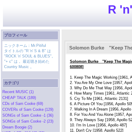
R 'n
プロフィール
ニックネーム：Mr.Pitiful
Solomon Burke "Keep The
タイトルの "R 'n' S & B" は
"ROCK 'n' SOUL & BLUES"。
"+ c" は， 最近聴き始めた
Solomon Burke "Keep The Magic W
Country Music 。
600808]
1. Keep The Magic Working [1961, A
2. You Are My One Love [1957, Apol
カテゴリ
3. Why Do Me That Way [1956, Apol
Recent MUSIC (1)
4. How Many Times [1961, Atlantic 
CHEAP TALK (189)
5. Cry To Me [1961, Atlantic 2131]
CDs of Sam Cooke (69)
6. A Picture Of You [1956, Apollo 50
7. Walking In A Dream [1956, Apollo
COVERs of Sam Cooke (129)
8. For You And You Alone [1957, Apo
SONGs of Sam Cooke -1 (36)
9. They Always Say [1958, Apollo 5
SONGs of Sam Cooke -2 (23)
10. I'm In Love [1956, Apollo 487]
Dream Boogie (2)
11. Don't Cry [1958, Apollo 522]