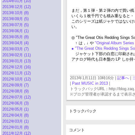
2014年01月 (10)
2013年12月 (12)
まだ，第１弾・第２弾の内で買い残して
2013年10月 (8)
いくら１枚千円でも積み重なると・・・
2013年09月 (5)
このシリーズは紙ジャケではないけ
2013年07月 (5)
い。
2013年06月 (1)
2013年05月 (8)
◎ "The Great Otis Redding Sings S
2013年04月 (4)
↑ は，↓ や
"Original Album Series
● "The Great Otis Redding Sings 
2013年03月 (7)
ジャケット下部の白窓に印刷された
2013年02月 (11)
アナログ時代も日本盤の LP しか持
2013年01月 (13)
2012年12月 (16)
2012年11月 (12)
2013年1月11日 10時16分 |
記事へ
|
2012年10月 (12)
|
Past MUSIC in 2013
|
2012年09月 (7)
トラックバックURL：http://blog.zaq.ne.j
2012年08月 (9)
※ブログ管理者が承認するまで表示
2012年07月 (12)
2012年06月 (3)
2012年05月 (1)
トラックバック
2012年04月 (8)
2012年03月 (1)
2012年01月 (8)
コメント
2011年12月 (12)