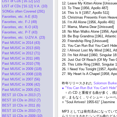
LIST of CDs ['16.12] (22)
12. Leave My Kitten Alone [Unissue
LIST of CDs ['16.12] V.A. (10)
13. To Thee [1956, Apollo 487]
SONGs often Covered (291)
14. This Is It [1957, Apollo 511]
Favorites, etc. A-E (63)
15. Christmas Presents From Heaven
Favorites, etc. F-J (49)
16. I’m All Alone [1956, Apollo 491]
17. Mama, Mama Dear [Unissued]
Favorites, etc. K-O (43)
18. No Man Walks Alone [1956, Apol
Favorites, etc. P-T (43)
19. Be Bop Grandma [1961, Atlantic
Favorites, etc. U-Z/V.A. (23)
20. Friendship Ring [Unissued]
Past MUSIC in 2014 (43)
21. You Can Run But You Can't Hide 
Past MUSIC in 2013 (60)
22. I Almost Lost My Mind [1961, At
Past MUSIC in 2012 (71)
23. I'm Not Afraid [1960, Singular 18
Past MUSIC in 2011 (48)
24. Just Out Of Reach (Of My Two O
Past MUSIC in 2010 (79)
25. This Little Ring [1960, Singular 
Past MUSIC in 2009 (118)
26. I Need You Tonight [1957, Apollo
27. My Heart Is A Chapel [1958, Apo
Past MUSIC in 2008 (119)
Past MUSIC in 2007 (56)
昨年リリースされた
Solomon Burk
Past MUSIC in 2006 (42)
● "You Can Run But You Can't Hid
Past MUSIC in 2005 (52)
↑ の CD と重複する曲が多く，残念ながら
BEST 10 CDs in 2013 (7)
が，まもなく，リイシュー・レーベルと
BEST 10 CDs in 2012 (7)
○ "Soul Arrives! 1955-61" [Jasmine
BEST 10 CDs in 2011 (6)
BEST 10 CDs in 2010 (7)
MP3 としては発売済みになっていて，その収録
BEST 10 CDs in 2009 (10)
らリリースされたシングル曲なども含ま