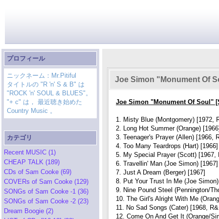
プロフィール
ニックネーム：Mr.Pitiful
Joe Simon "Monument Of S
タイトルの "R 'n' S & B" は
"ROCK 'n' SOUL & BLUES"。
"+ c" は， 最近聴き始めた
Joe Simon "Monument Of Soul" 
Country Music 。
1. Misty Blue (Montgomery) [1972, 
2. Long Hot Summer (Orange) [1966
3. Teenager's Prayer (Allen) [1966, 
カテゴリ
4. Too Many Teardrops (Hart) [1966]
Recent MUSIC (1)
5. My Special Prayer (Scott) [1967,
CHEAP TALK (189)
6. Travellin' Man (Joe Simon) [1967]
CDs of Sam Cooke (69)
7. Just A Dream (Berger) [1967]
8. Put Your Trust In Me (Joe Simon)
COVERs of Sam Cooke (129)
9. Nine Pound Steel (Pennington/Th
SONGs of Sam Cooke -1 (36)
10. The Girl's Alright With Me (Oran
SONGs of Sam Cooke -2 (23)
11. No Sad Songs (Cater) [1968, R&B
Dream Boogie (2)
12. Come On And Get It (Orange/Si