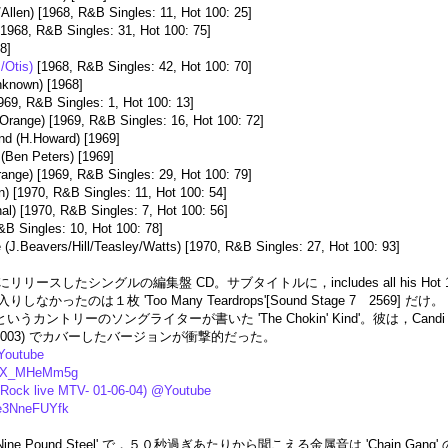
llen) [1968, R&B Singles: 11, Hot 100: 25]
1968, R&B Singles: 31, Hot 100: 75]
8]
/Otis)
[1968, R&B Singles: 42, Hot 100: 70]
nknown) [1968]
969, R&B Singles: 1, Hot 100: 13]
(Orange) [1969, R&B Singles: 16, Hot 100: 72]
nd (H.Howard) [1969]
(Ben Peters) [1969]
range) [1969, R&B Singles: 29, Hot 100: 79]
) [1970, R&B Singles: 11, Hot 100: 54]
l) [1970, R&B Singles: 7, Hot 100: 56]
&B Singles: 10, Hot 100: 78]
(J.Beavers/Hill/Teasley/Watts) [1970, R&B Singles: 27, Hot 100: 93]
時代にリリースしたシングルの編集盤 CD。サブタイトルに，includes all his Hot 10
のは１枚 'Too Many Teardrops'[Sound Stage 7 2569] だけ。
というカントリーのソングライターが書いた 'The Chokin' Kind'。彼は，Candi St
003) でカバーしたバージョンが衝撃的だった。
Youtube
=fJX_MHeMm5g
 Rock live MTV- 01-06-04) @Youtube
qe3NneFUYfk
'Nine Pound Steel' で，５０秒過ぎあたりから聞こえる金属音は 'Chain 