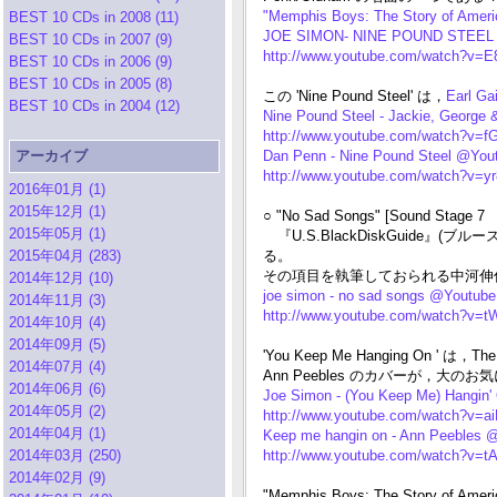
"Memphis Boys: The Story of Ameri
BEST 10 CDs in 2008 (11)
JOE SIMON- NINE POUND STEEL
BEST 10 CDs in 2007 (9)
http://www.youtube.com/watch?v=
BEST 10 CDs in 2006 (9)
BEST 10 CDs in 2005 (8)
この 'Nine Pound Steel' は，
Earl Ga
BEST 10 CDs in 2004 (12)
Nine Pound Steel - Jackie, George
http://www.youtube.com/watch?v
アーカイブ
Dan Penn - Nine Pound Steel @You
http://www.youtube.com/watch?v=
2016年01月 (1)
2015年12月 (1)
○ "No Sad Songs" [Sound Stage 7
2015年05月 (1)
『U.S.BlackDiskGuide』(ブ
2015年04月 (283)
る。
その項目を執筆しておられる中河伸俊さんが 
2014年12月 (10)
joe simon - no sad songs @Youtube
2014年11月 (3)
http://www.youtube.com/watch?v=
2014年10月 (4)
2014年09月 (5)
'You Keep Me Hanging On ' は，
2014年07月 (4)
Ann Peebles のカバーが，大のお
2014年06月 (6)
Joe Simon - (You Keep Me) Hangin
2014年05月 (2)
http://www.youtube.com/watch?v=
2014年04月 (1)
Keep me hangin on - Ann Peebles 
2014年03月 (250)
http://www.youtube.com/watch?v=
2014年02月 (9)
"Memphis Boys: The Story of 