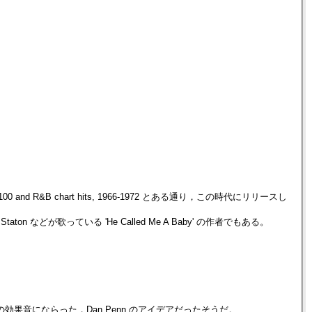
0 and R&B chart hits, 1966-1972 とある通り，この時代にリリースし
aton などが歌っている 'He Called Me A Baby' の作者でもある。
Gang' の効果音にならった，Dan Penn のアイデアだったそうだ。