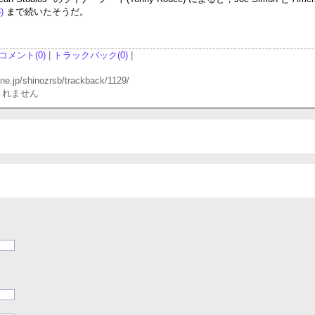
8)
まで続いたそうだ。
コメント(0)
|
トラックバック(0)
|
p/shinozrsb/trackback/1129/
されません