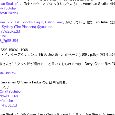
can Studios"
に収録されたことではっきりしたように，American Studios 
 @Youtube
E8AyuJNcdhk
ines, Z.Z. Hill, Snooks Eaglin, Calvin Leavy
が歌っている他に，Youtube 
 & Sydney (The Pioneers) @youtube
=fGYpWZ6FzZM
tube
yr8_7gSEUS4
 SSS-15004] -1968
ルース・インターアクションズ 刊) の Joe Simon のページ(#109，p.65) で
「クック節が聞ける」 と書いておられるのは，Darryl Carter 作の 'No S
tWhkUdpRn2I
The Supremes や Vanilla Fudge のとは同名異曲。
気に入り。
' On @Youtube
aiNdwPB8L68
@Youtube
tA_4hcBLCwI
American Studios" のライナーノート(Tonny Rouce) によると，Joe Simon と Amer