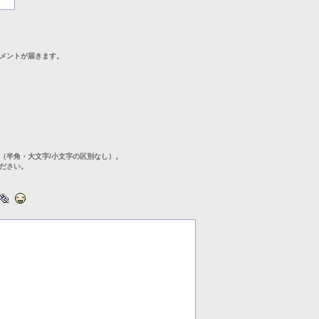
メントが届きます。
（半角・大文字/小文字の区別なし）。
ださい。