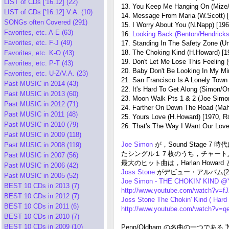
LIST of CDs ['16.12] (22)
13. You Keep Me Hanging On (Mize/A
LIST of CDs ['16.12] V.A. (10)
14. Message From Maria (W.Scott) [
SONGs often Covered (291)
15. I Worry About You (N.Napp) [196
Favorites, etc. A-E (63)
16.
Looking Back (Benton/Hendricks
Favorites, etc. F-J (49)
17. Standing In The Safety Zone (U
18. The Choking Kind (H.Howard) [1
Favorites, etc. K-O (43)
19. Don't Let Me Lose This Feeling 
Favorites, etc. P-T (43)
20. Baby Don't Be Looking In My Mi
Favorites, etc. U-Z/V.A. (23)
21. San Francisco Is A Lonely Town 
Past MUSIC in 2014 (43)
22. It's Hard To Get Along (Simon/O
Past MUSIC in 2013 (60)
23. Moon Walk Pts 1 & 2 (Joe Simon
Past MUSIC in 2012 (71)
24. Farther On Down The Road (Maha
Past MUSIC in 2011 (48)
25. Yours Love (H.Howard) [1970, R
Past MUSIC in 2010 (79)
26. That's The Way I Want Our Love 
Past MUSIC in 2009 (118)
Joe Simon
が，Sound Stage 7 
Past MUSIC in 2008 (119)
たシングル１７枚のうち，チャート入りしなかった
Past MUSIC in 2007 (56)
最大のヒット曲は，Harlan Howard 
Past MUSIC in 2006 (42)
Joss Stone
がデビュー・アルバム(2
Past MUSIC in 2005 (52)
Joe Simon - THE CHOKIN' KIND @
BEST 10 CDs in 2013 (7)
http://www.youtube.com/watch?v
BEST 10 CDs in 2012 (7)
Joss Stone The Chokin' Kind ( Hard
BEST 10 CDs in 2011 (6)
http://www.youtube.com/watch?v=
BEST 10 CDs in 2010 (7)
BEST 10 CDs in 2009 (10)
Penn/Oldham の名曲の一つである 