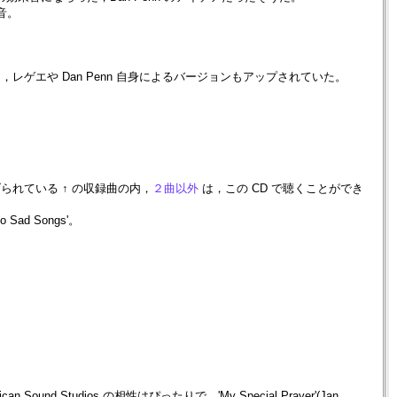
録音。
には，レゲエや Dan Penn 自身によるバージョンもアップされていた。
取り上げられている ↑ の収録曲の内，
２曲以外
は，この CD で聴くことができ
ad Songs'。
ican Sound Studios の相性はぴったりで，'My Special Prayer'(Jan.