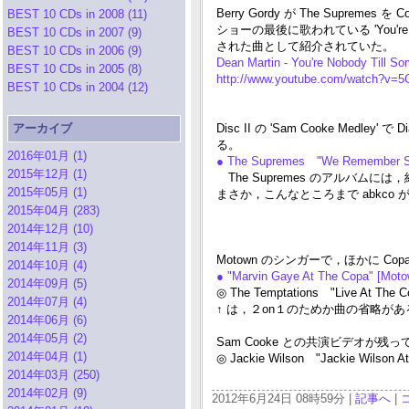
Berry Gordy が The S
BEST 10 CDs in 2008 (11)
ショーの最後に歌われている 'You're Nobo
BEST 10 CDs in 2007 (9)
された曲として紹介されていた。
BEST 10 CDs in 2006 (9)
Dean Martin - You're Nobody Till 
BEST 10 CDs in 2005 (8)
http://www.youtube.com/watch?v=
BEST 10 CDs in 2004 (12)
アーカイブ
Disc II の 'Sam Cooke Med
る。
2016年01月 (1)
● The Supremes "We Remember
2015年12月 (1)
The Supremes のアルバム
2015年05月 (1)
まさか，こんなところまで abkco 
2015年04月 (283)
2014年12月 (10)
2014年11月 (3)
Motown のシンガーで，ほかに C
2014年10月 (4)
● "Marvin Gaye At The Copa" [Mot
2014年09月 (5)
◎ The Temptations "Live At The C
2014年07月 (4)
↑ は，２on１のためか曲の省略
2014年06月 (6)
2014年05月 (2)
Sam Cooke との共演ビデオが残って
2014年04月 (1)
◎ Jackie Wilson "Jackie Wilson A
2014年03月 (250)
2014年02月 (9)
2012年6月24日 08時59分 |
記事へ
|