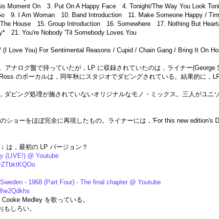
This Moment On 3. Put On A Happy Face 4. Tonight/The Way You Look To
o 9. I Am Woman 10. Band Introduction 11. Make Someone Happy / Tim
 The House 15. Group Introduction 16. Somewhere 17. Nothing But Heartac
* 21. You're Nobody 'Til Somebody Loves You
(I Love You) For Sentimental Reasons / Cupid / Chain Gang / Bring It On 
持っていたが，LP に収録されていたのは，ライナー(George Solomon) によると，'T
，Diana Ross のボーカルは，同年秋にスタジオでダビングされている。結果的に，LP で
のは，ダビング処理が施されていないオリジナルなモノ・ミックス。三人がユニゾン
ぼ完全に再現したもの。ライナーには，'For this new edition's Disc Two we wer
 で，↓ は，最初の LP バージョン？
 (LIVE!) @ Youtube
avZTbktKQOo
Sweden - 1968 (Part Four) - The final chapter @ Youtube
Ilhe2Qdkhs
ooke Medley を歌っている。
っとおもしろい。