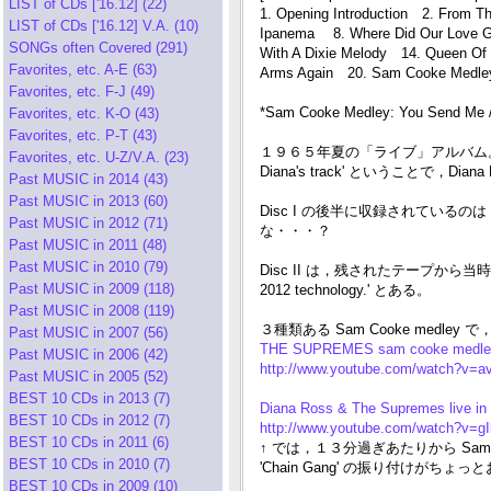
LIST of CDs ['16.12] (22)
1. Opening Introduction 2. From 
LIST of CDs ['16.12] V.A. (10)
Ipanema 8. Where Did Our Love G
SONGs often Covered (291)
With A Dixie Melody 14. Queen Of
Favorites, etc. A-E (63)
Arms Again 20. Sam Cooke Medley
Favorites, etc. F-J (49)
*Sam Cooke Medley: You Send Me / 
Favorites, etc. K-O (43)
Favorites, etc. P-T (43)
１９６５年夏の「ライブ」アルバム。アナログ盤で
Favorites, etc. U-Z/V.A. (23)
Diana's track' ということで
Past MUSIC in 2014 (43)
Past MUSIC in 2013 (60)
Disc I の後半に収録されている
Past MUSIC in 2012 (71)
な・・・？
Past MUSIC in 2011 (48)
Past MUSIC in 2010 (79)
Disc II は，残されたテープから当時のショーをほ
Past MUSIC in 2009 (118)
2012 technology.' とある。
Past MUSIC in 2008 (119)
３種類ある Sam Cooke medley
Past MUSIC in 2007 (56)
THE SUPREMES sam cooke medley
Past MUSIC in 2006 (42)
http://www.youtube.com/watch?v=
Past MUSIC in 2005 (52)
BEST 10 CDs in 2013 (7)
Diana Ross & The Supremes live in 
BEST 10 CDs in 2012 (7)
http://www.youtube.com/watch?v=g
BEST 10 CDs in 2011 (6)
↑ では，１３分過ぎあたりから Sam C
BEST 10 CDs in 2010 (7)
'Chain Gang' の振り付けがちょ
BEST 10 CDs in 2009 (10)