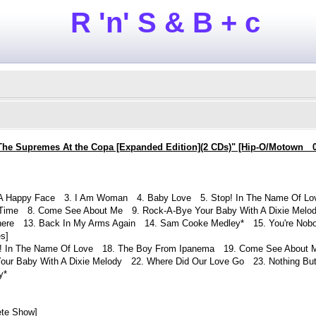
R 'n' S & B + c
he Supremes At the Copa [Expanded Edition](2 CDs)" [Hip-O/Motown 
On A Happy Face 3. I Am Woman 4. Baby Love 5. Stop! In The Name Of 
 Time 8. Come See About Me 9. Rock-A-Bye Your Baby With A Dixie Me
here 13. Back In My Arms Again 14. Sam Cooke Medley* 15. You're Nobo
s]
! In The Name Of Love 18. The Boy From Ipanema 19. Come See About Me 
our Baby With A Dixie Melody 22. Where Did Our Love Go 23. Nothing Bu
y*
ete Show]