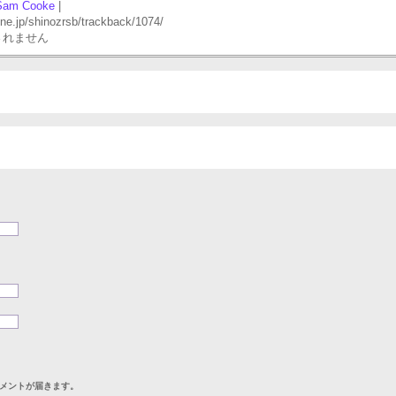
Sam Cooke
|
p/shinozrsb/trackback/1074/
されません
メントが届きます。