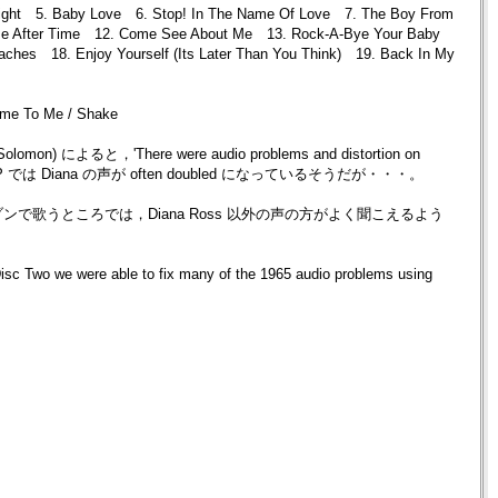
night 5. Baby Love 6. Stop! In The Name Of Love 7. The Boy From
e After Time 12. Come See About Me 13. Rock-A-Bye Your Baby
hes 18. Enjoy Yourself (Its Later Than You Think) 19. Back In My
Home To Me / Shake
here were audio problems and distortion on
は Diana の声が often doubled になっているそうだが・・・。
で歌うところでは，Diana Ross 以外の声の方がよく聞こえるよう
e able to fix many of the 1965 audio problems using