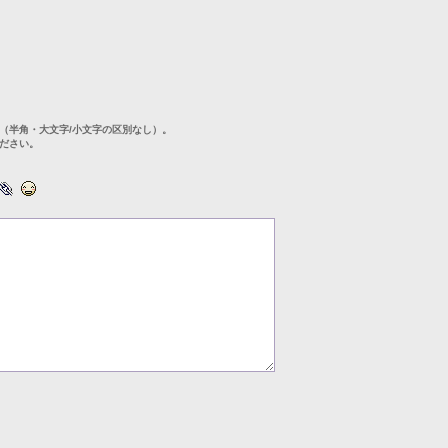
（半角・大文字/小文字の区別なし）。
ださい。