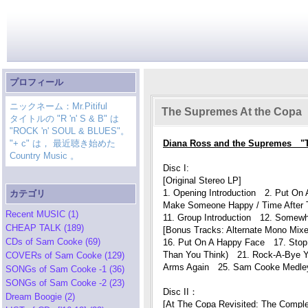
プロフィール
ニックネーム：Mr.Pitiful
The Supremes At the Copa
タイトルの "R 'n' S & B" は
"ROCK 'n' SOUL & BLUES"。
"+ c" は， 最近聴き始めた
Diana Ross and the Supremes "T
Country Music 。
Disc I:
[Original Stereo LP]
1. Opening Introduction 2. Put 
カテゴリ
Make Someone Happy / Time After
Recent MUSIC (1)
11. Group Introduction 12. Somew
CHEAP TALK (189)
[Bonus Tracks: Alternate Mono Mixe
CDs of Sam Cooke (69)
16. Put On A Happy Face 17. Stop
Than You Think) 21. Rock-A-Bye Y
COVERs of Sam Cooke (129)
Arms Again 25. Sam Cooke Medle
SONGs of Sam Cooke -1 (36)
SONGs of Sam Cooke -2 (23)
Disc II：
Dream Boogie (2)
[At The Copa Revisited: The Compl