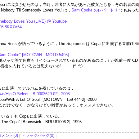
upremes を Copa に出演させたのは，当時，若者に人気があった彼女たちを，
dy 'Til Somebody Loves You' は，
Sam Cooke のレパートリ
でもあったが，
Somebody Loves You (LIVE) @ Youtube
5C6I8KX7V54
ley' で Diana Ross が語っているように，The Supremes は Copa に出演
 Sam Cooke" [MOTOWN MOTD-5495]
には，紙ジャケ等で何度もリイシューされているものがあるのに，↑ が以前一度 
が横槍を入れているとは思えないが・・・(^_^;)
opa に出演してアルバムを残しているのは，
own/Hip-O Select B-0003629-02] -2005
opa/With A Lot O' Soul" [MOTOWN 159 444-2] -2000
があるだけでなく，かなりひどい雑音があって，オススメできない。
いる ↓ も Copa に出演している。
t The Copa" [Brunswick BRU 81006-2] -1995
コメント(0)
|
トラックバック(0)
|