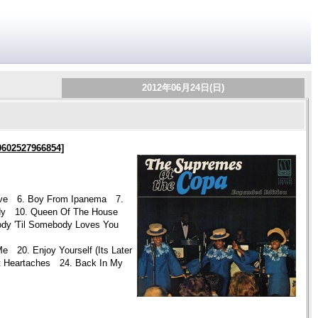
2012年06月24日(日)
0602527966854]
Love 6. Boy From Ipanema 7.
lody 10. Queen Of The House
dy 'Til Somebody Loves You
20. Enjoy Yourself (Its Later
t Heartaches 24. Back In My