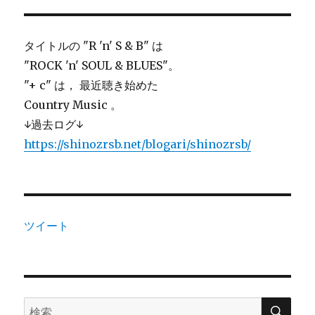
ゲ
タイトルの "R 'n' S & B" は
ー
"ROCK 'n' SOUL & BLUES"。
シ
"+ c" は， 最近聴き始めた
Country Music 。
ョ
↓過去ログ↓
ン
https://shinozrsb.net/blogari/shinozrsb/
ツイート
検
検
索