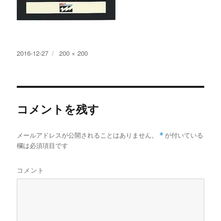
投
2016-12-27
フ
200 × 200
稿
ル
日:
サ
イ
ズ
コメントを残す
メールアドレスが公開されることはありません。
*
が付いている
欄は必須項目です
コメント