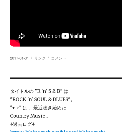
投
2017-01-31
フ
リンク
Starting
コメント
稿
ォ
All
日:
ー
Over
マ
Again
ッ
に
ト
タイトルの "R 'n' S & B" は
"ROCK 'n' SOUL & BLUES"。
"+ c" は， 最近聴き始めた
Country Music 。
↓過去ログ↓